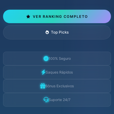
VER RANKING COMPLETO
Top Picks
100% Seguro
Saques Rápidos
Bônus Exclusivos
Suporte 24/7