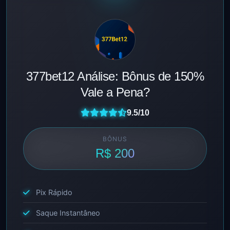
377bet12 Análise: Bônus de 150%
Vale a Pena?
9.5/10
BÔNUS
R$ 200
Pix Rápido
Saque Instantâneo