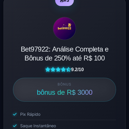
#3
Bet97922: Análise Completa e
Bônus de 250% até R$ 100
9.2/10
BÔNUS
bônus de R$ 3000
Pix Rápido
Saque Instantâneo