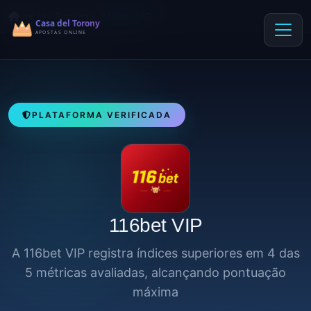
Início
Ranking
116bet VIP
PLATAFORMA VERIFICADA
116bet VIP
A 116bet VIP registra índices superiores em 4 das
5 métricas avaliadas, alcançando pontuação
máxima