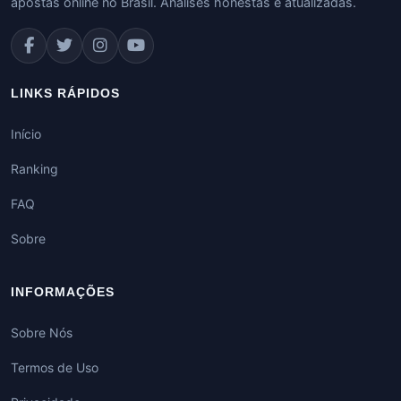
apostas online no Brasil. Análises honestas e atualizadas.
LINKS RÁPIDOS
Início
Ranking
FAQ
Sobre
INFORMAÇÕES
Sobre Nós
Termos de Uso