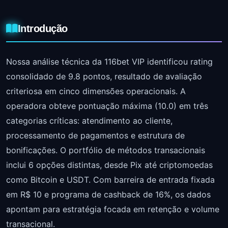
Introdução
Nossa análise técnica da 116bet VIP identificou rating
consolidado de 9.8 pontos, resultado de avaliação
criteriosa em cinco dimensões operacionais. A
operadora obteve pontuação máxima (10.0) em três
categorias críticas: atendimento ao cliente,
processamento de pagamentos e estrutura de
bonificações. O portfólio de métodos transacionais
inclui 6 opções distintas, desde Pix até criptomoedas
como Bitcoin e USDT. Com barreira de entrada fixada
em R$ 10 e programa de cashback de 16%, os dados
apontam para estratégia focada em retenção e volume
transacional.