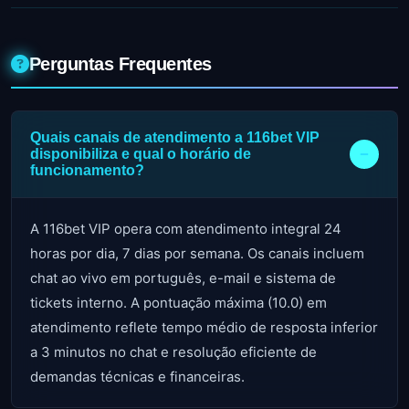
Perguntas Frequentes
Quais canais de atendimento a 116bet VIP
disponibiliza e qual o horário de
funcionamento?
A 116bet VIP opera com atendimento integral 24
horas por dia, 7 dias por semana. Os canais incluem
chat ao vivo em português, e-mail e sistema de
tickets interno. A pontuação máxima (10.0) em
atendimento reflete tempo médio de resposta inferior
a 3 minutos no chat e resolução eficiente de
demandas técnicas e financeiras.