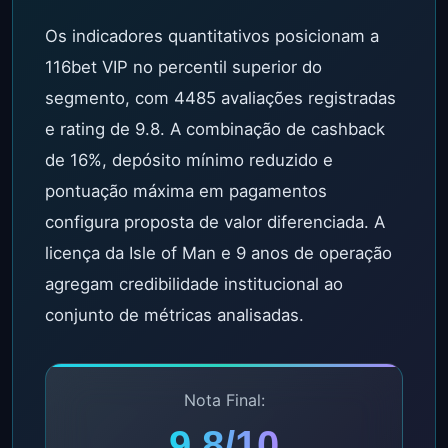
Os indicadores quantitativos posicionam a
116bet VIP no percentil superior do
segmento, com 4485 avaliações registradas
e rating de 9.8. A combinação de cashback
de 16%, depósito mínimo reduzido e
pontuação máxima em pagamentos
configura proposta de valor diferenciada. A
licença da Isle of Man e 9 anos de operação
agregam credibilidade institucional ao
conjunto de métricas analisadas.
Nota Final:
9.8/10