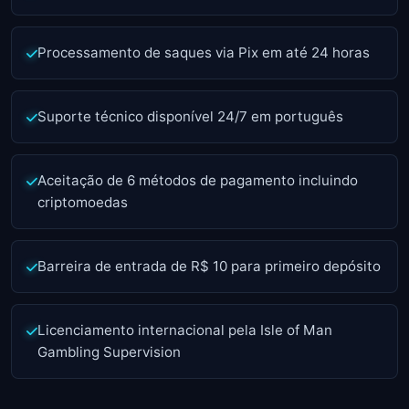
Processamento de saques via Pix em até 24 horas
Suporte técnico disponível 24/7 em português
Aceitação de 6 métodos de pagamento incluindo
criptomoedas
Barreira de entrada de R$ 10 para primeiro depósito
Licenciamento internacional pela Isle of Man
Gambling Supervision