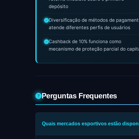
depósito
Diversificação de métodos de pagamen
atende diferentes perfis de usuários
Cashback de 10% funciona como
mecanismo de proteção parcial do capit
Perguntas Frequentes
Quais mercados esportivos estão dispon