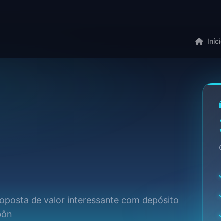
Iníci
oposta de valor interessante com depósito
 bôn