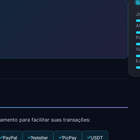
J
A
P
V
E
mento para facilitar suas transações:
PayPal
Neteller
PicPay
USDT