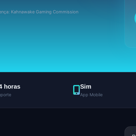
cença: Kahnawake Gaming Commission
4 horas
Sim
porte
App Mobile