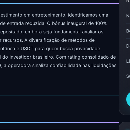
R
nvestimento em entretenimento, identificamos uma
N
a de entrada reduzida. O bônus inaugural de 100%
B
depositado, embora seja fundamental avaliar os
r recursos. A diversificação de métodos de
D
stantânea e USDT para quem busca privacidade
 do investidor brasileiro. Com rating consolidado de
L
 a operadora sinaliza confiabilidade nas liquidações
S