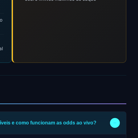
to
al
íveis e como funcionam as odds ao vivo?