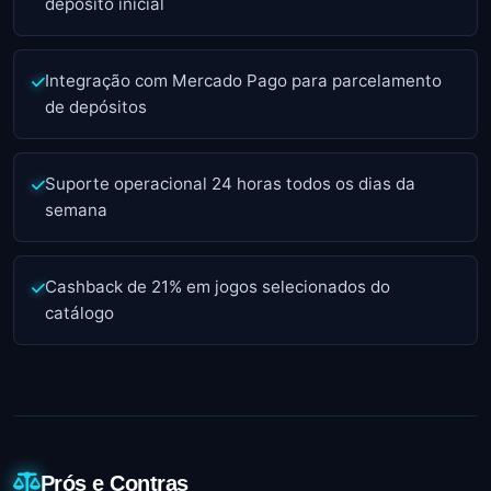
depósito inicial
Integração com Mercado Pago para parcelamento
de depósitos
Suporte operacional 24 horas todos os dias da
semana
Cashback de 21% em jogos selecionados do
catálogo
Prós e Contras