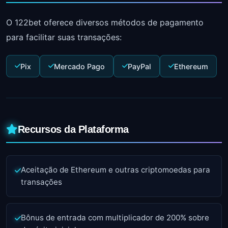
O 122bet oferece diversos métodos de pagamento
para facilitar suas transações:
Pix
Mercado Pago
PayPal
Ethereum
Recursos da Plataforma
Aceitação de Ethereum e outras criptomoedas para
transações
Bônus de entrada com multiplicador de 200% sobre