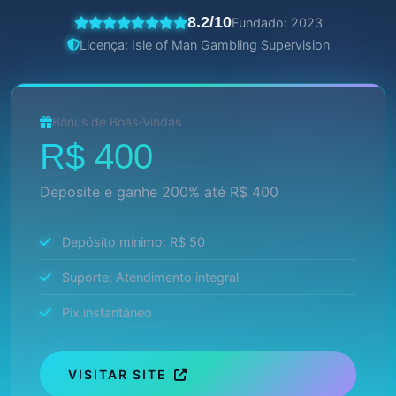
8.2/10
Fundado: 2023
Licença: Isle of Man Gambling Supervision
Bônus de Boas-Vindas
R$ 400
Deposite e ganhe 200% até R$ 400
Depósito mínimo: R$ 50
Suporte: Atendimento integral
Pix instantâneo
VISITAR SITE