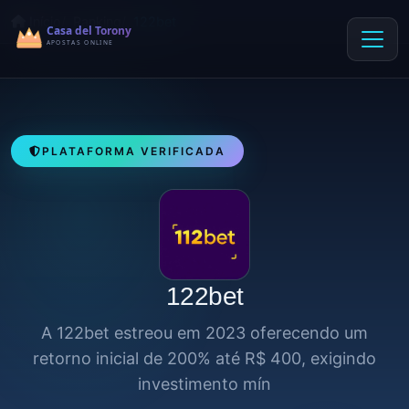
Início
Ranking
122bet
PLATAFORMA VERIFICADA
122bet
A 122bet estreou em 2023 oferecendo um
retorno inicial de 200% até R$ 400, exigindo
investimento mín