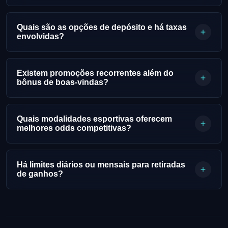
Quais são as opções de depósito e há taxas
envolvidas?
Existem promoções recorrentes além do
bônus de boas-vindas?
Quais modalidades esportivas oferecem
melhores odds competitivas?
Há limites diários ou mensais para retiradas
de ganhos?