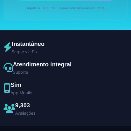
Sujeito a T&C. 18+. Jogue com responsabilidade.
Instantâneo
Saque via Pix
Atendimento integral
Suporte
Sim
App Mobile
9,303
Avaliações