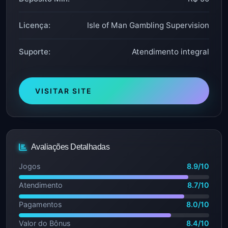
Licença:
Isle of Man Gambling Supervision
Suporte:
Atendimento integral
VISITAR SITE
Avaliações Detalhadas
Jogos
8.9/10
Atendimento
8.7/10
Pagamentos
8.0/10
Valor do Bônus
8.4/10