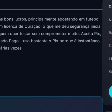
R
ns bons lucros, principalmente apostando em futebol
N
tem licença de Curaçao, o que me deu segurança inicial.
B
uem quer testar sem comprometer muito. Aceita Pix,
cado Pago - uso bastante o Pix porque é instantâneo
D
árias vezes.
L
S