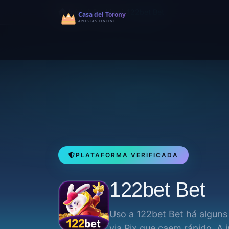
Início
Ranking
122bet Bet
PLATAFORMA VERIFICADA
122bet Bet
Uso a 122bet Bet há alguns
via Pix que caem rápido. A i