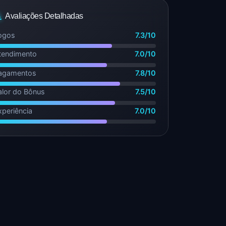
Avaliações Detalhadas
ogos
7.3/10
tendimento
7.0/10
agamentos
7.8/10
alor do Bônus
7.5/10
xperiência
7.0/10