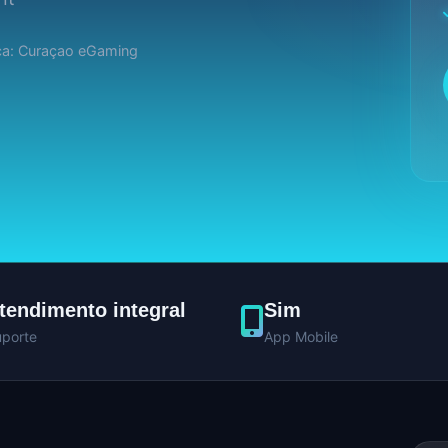
ça: Curaçao eGaming
tendimento integral
Sim
porte
App Mobile