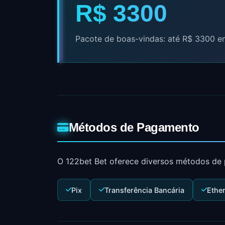
R$ 3300
Pacote de boas-vindas: até R$ 3300 
Métodos de Pagamento
O 122bet Bet oferece diversos métodos de p
Pix
Transferência Bancária
Ethe