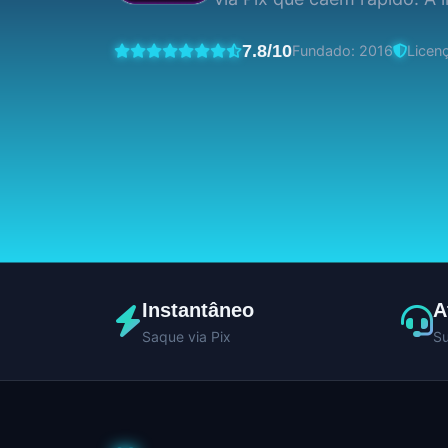
7.8/10
Fundado: 2016
Licen
Instantâneo
A
Saque via Pix
Su