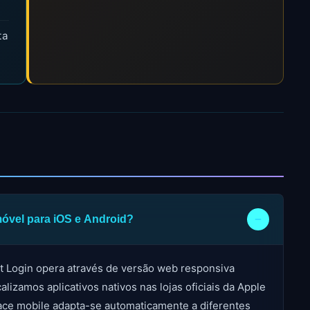
ta
 móvel para iOS e Android?
et Login opera através de versão web responsiva
izamos aplicativos nativos nas lojas oficiais da Apple
ace mobile adapta-se automaticamente a diferentes