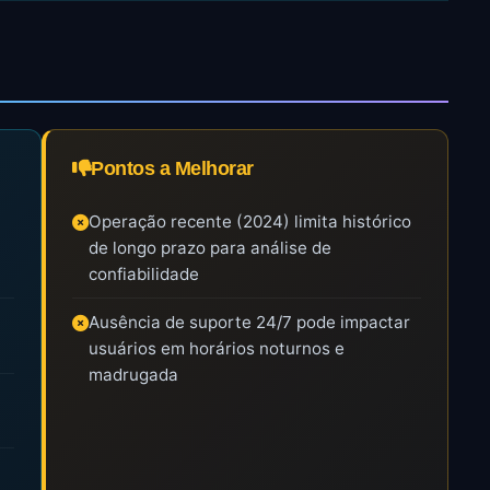
Pontos a Melhorar
Operação recente (2024) limita histórico
de longo prazo para análise de
confiabilidade
Ausência de suporte 24/7 pode impactar
usuários em horários noturnos e
madrugada