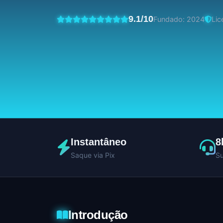
9.1/10
Fundado: 2024
Lic
Instantâneo
8
Saque via Pix
Su
Introdução