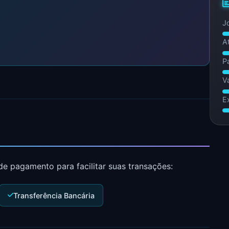
J
A
P
V
E
e pagamento para facilitar suas transações:
Transferência Bancária