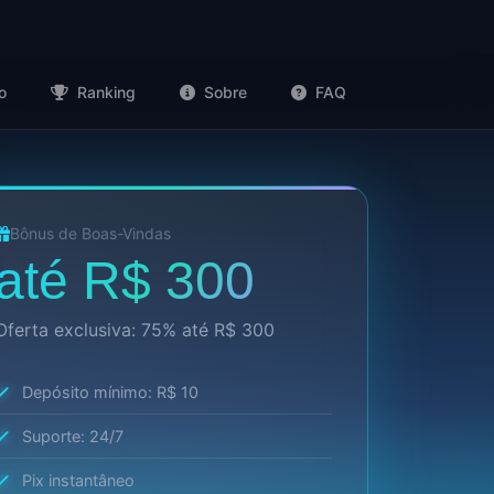
o
Ranking
Sobre
FAQ
Bônus de Boas-Vindas
até R$ 300
Oferta exclusiva: 75% até R$ 300
Depósito mínimo: R$ 10
Suporte: 24/7
Pix instantâneo