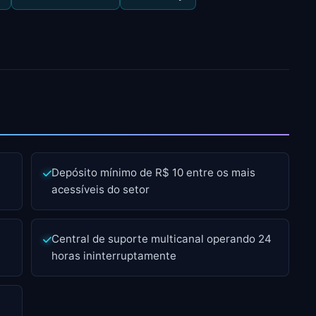
Depósito mínimo de R$ 10 entre os mais
acessíveis do setor
Central de suporte multicanal operando 24
horas ininterruptamente