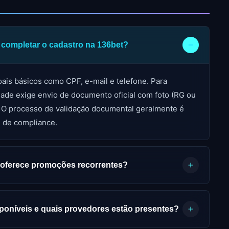
completar o cadastro na 136bet?
oais básicos como CPF, e-mail e telefone. Para
idade exige envio de documento oficial com foto (RG ou
 O processo de validação documental geralmente é
e de compliance.
 oferece promoções recorrentes?
sponíveis e quais provedores estão presentes?