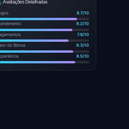
Avaliações Detalhadas
ogos
8.7/10
tendimento
8.2/10
agamentos
7.8/10
alor do Bônus
8.3/10
xperiência
8.5/10