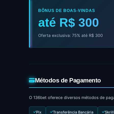
BÔNUS DE BOAS-VINDAS
até R$ 300
Oferta exclusiva: 75% até R$ 300
Métodos de Pagamento
O 136bet oferece diversos métodos de pagam
Pix
Transferência Bancária
Skrill