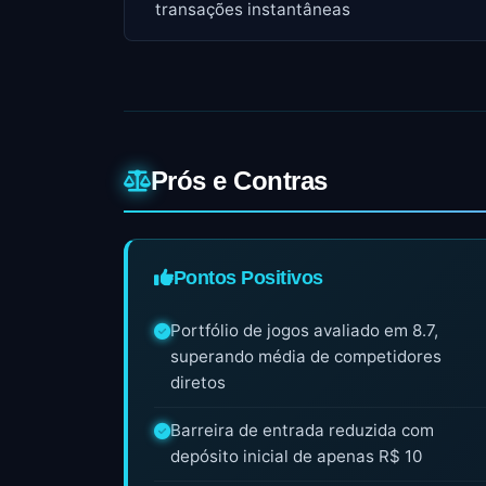
transações instantâneas
Prós e Contras
Pontos Positivos
Portfólio de jogos avaliado em 8.7,
superando média de competidores
diretos
Barreira de entrada reduzida com
depósito inicial de apenas R$ 10