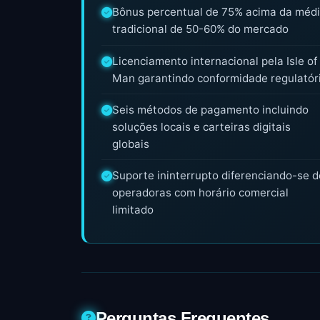
Bônus percentual de 75% acima da méd
tradicional de 50-60% do mercado
Licenciamento internacional pela Isle of
Man garantindo conformidade regulatór
Seis métodos de pagamento incluindo
soluções locais e carteiras digitais
globais
Suporte ininterrupto diferenciando-se d
operadoras com horário comercial
limitado
Perguntas Frequentes