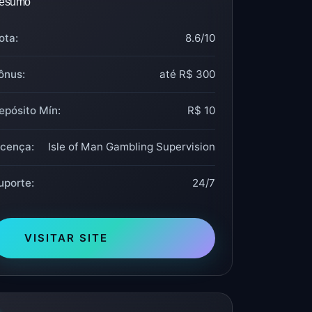
esumo
ota:
8.6/10
ônus:
até R$ 300
epósito Mín:
R$ 10
icença:
Isle of Man Gambling Supervision
uporte:
24/7
VISITAR SITE