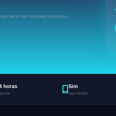
ença: Isle of Man Gambling Supervision
4 horas
Sim
porte
App Mobile