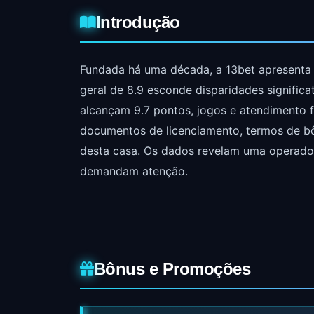
Introdução
Fundada há uma década, a 13bet apresenta 
geral de 8.9 esconde disparidades signific
alcançam 9.7 pontos, jogos e atendimento 
documentos de licenciamento, termos de bôn
desta casa. Os dados revelam uma operador
demandam atenção.
Bônus e Promoções