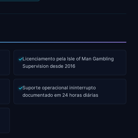
Licenciamento pela Isle of Man Gambling
Supervision desde 2016
Suporte operacional ininterrupto
documentado em 24 horas diárias