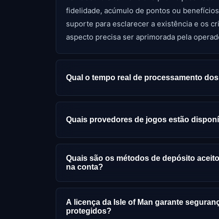
fidelidade, acúmulo de pontos ou benefíci
suporte para esclarecer a existência e os c
aspecto precisa ser aprimorada pela operad
Qual o tempo real de processamento dos 
Quais provedores de jogos estão disponí
Quais são os métodos de depósito aceito
na conta?
A licença da Isle of Man garante segur
protegidos?