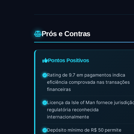
Prós e Contras
Pontos Positivos
Rating de 9.7 em pagamentos indica
eficiência comprovada nas transações
financeiras
Licença da Isle of Man fornece jurisdiçã
regulatória reconhecida
internacionalmente
Depósito mínimo de R$ 50 permite