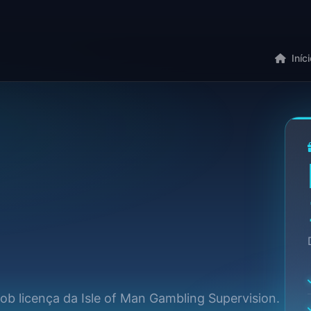
Iníci
ob licença da Isle of Man Gambling Supervision.