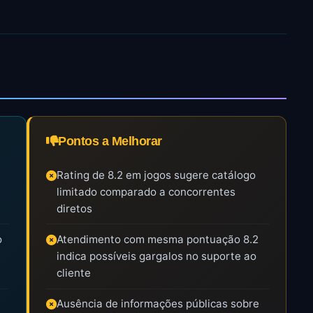
Pontos a Melhorar
Rating de 8.2 em jogos sugere catálogo
limitado comparado a concorrentes
diretos
o
Atendimento com mesma pontuação 8.2
indica possíveis gargalos no suporte ao
cliente
Ausência de informações públicas sobre