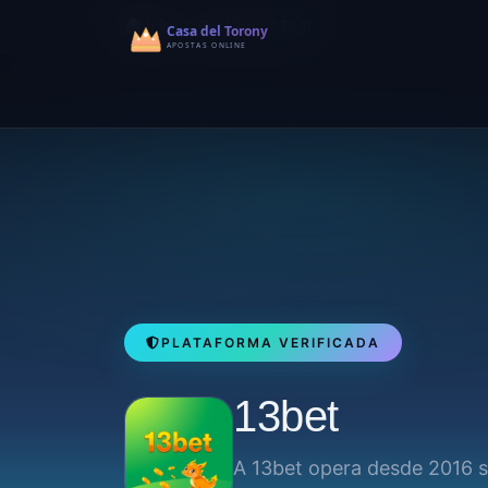
Início
Ranking
13bet
PLATAFORMA VERIFICADA
13bet
A 13bet opera desde 2016 s