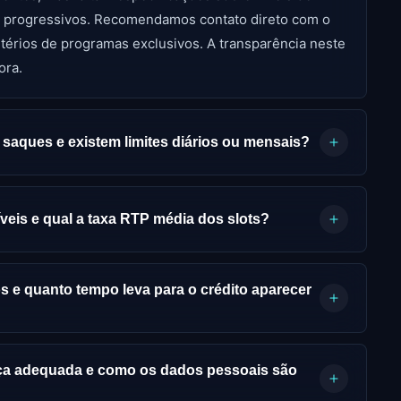
os progressivos. Recomendamos contato direto com o
ritérios de programas exclusivos. A transparência neste
ora.
saques e existem limites diários ou mensais?
veis e qual a taxa RTP média dos slots?
s e quanto tempo leva para o crédito aparecer
ança adequada e como os dados pessoais são