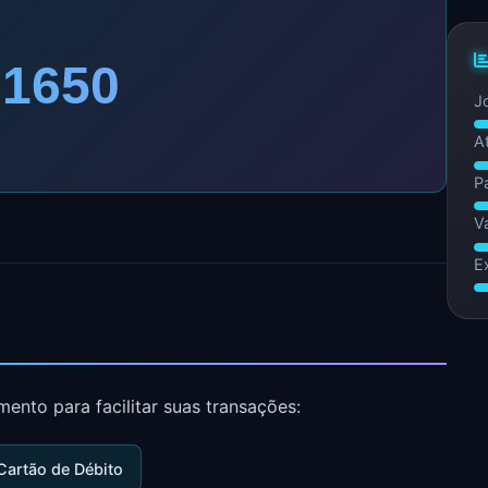
 1650
J
A
P
V
E
nto para facilitar suas transações:
Cartão de Débito