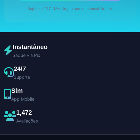
Sujeito a T&C. 18+. Jogue com responsabilidade.
Instantâneo
Saque via Pix
24/7
Suporte
Sim
App Mobile
1,472
Avaliações