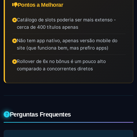
Pontos a Melhorar
Catálogo de slots poderia ser mais extenso -
cerca de 400 títulos apenas
Não tem app nativo, apenas versão mobile do
site (que funciona bem, mas prefiro apps)
Rollover de 6x no bônus é um pouco alto
comparado a concorrentes diretos
Perguntas Frequentes