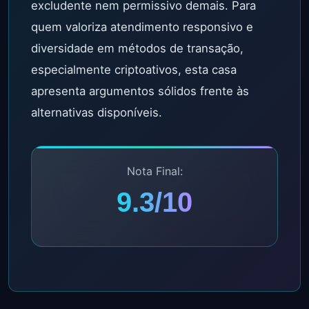
excludente nem permissivo demais. Para
quem valoriza atendimento responsivo e
diversidade em métodos de transação,
especialmente criptoativos, esta casa
apresenta argumentos sólidos frente às
alternativas disponíveis.
Nota Final:
9.3/10