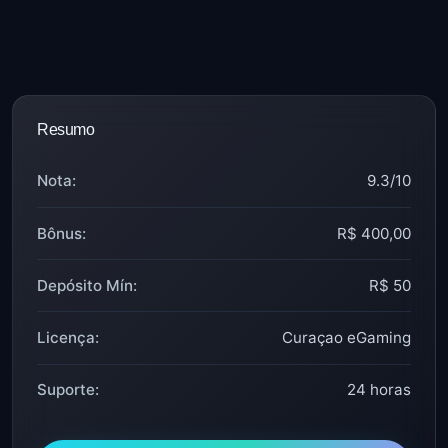
Resumo
Nota:
9.3/10
Bônus:
R$ 400,00
Depósito Mín:
R$ 50
Licença:
Curaçao eGaming
Suporte:
24 horas