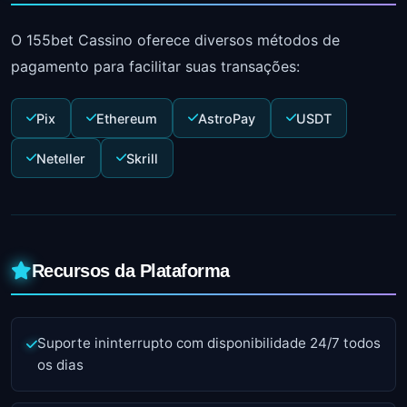
O 155bet Cassino oferece diversos métodos de
pagamento para facilitar suas transações:
Pix
Ethereum
AstroPay
USDT
Neteller
Skrill
Recursos da Plataforma
Suporte ininterrupto com disponibilidade 24/7 todos
os dias