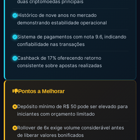
duas criptomoedas principais
Histórico de nove anos no mercado
demonstrando estabilidade operacional
Sistema de pagamentos com nota 9.6, indicando
confiabilidade nas transações
Cashback de 17% oferecendo retorno
consistente sobre apostas realizadas
Pontos a Melhorar
Depósito mínimo de R$ 50 pode ser elevado para
iniciantes com orçamento limitado
Rollover de 6x exige volume considerável antes
de liberar valores bonificados