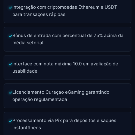
Integração com criptomoedas Ethereum e USDT
para transações rápidas
Bônus de entrada com percentual de 75% acima da
média setorial
Interface com nota máxima 10.0 em avaliação de
usabilidade
Licenciamento Curaçao eGaming garantindo
operação regulamentada
Processamento via Pix para depósitos e saques
instantâneos