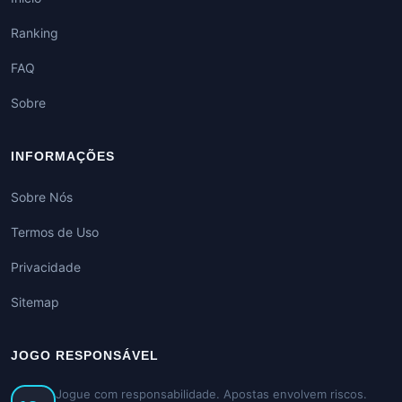
Ranking
FAQ
Sobre
INFORMAÇÕES
Sobre Nós
Termos de Uso
Privacidade
Sitemap
JOGO RESPONSÁVEL
Jogue com responsabilidade. Apostas envolvem riscos.