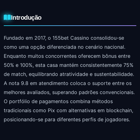
Introdução
Fundado em 2017, o 155bet Cassino consolidou-se
como uma opção diferenciada no cenário nacional.
Enquanto muitos concorrentes oferecem bônus entre
50% e 100%, esta casa mantém consistentemente 75%
de match, equilibrando atratividade e sustentabilidade.
A nota 9.8 em atendimento coloca o suporte entre os
melhores avaliados, superando padrões convencionais.
O portfólio de pagamentos combina métodos
tradicionais como Pix com alternativas em blockchain,
posicionando-se para diferentes perfis de jogadores.