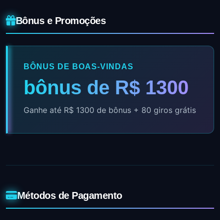
Bônus e Promoções
BÔNUS DE BOAS-VINDAS
bônus de R$ 1300
Ganhe até R$ 1300 de bônus + 80 giros grátis
Métodos de Pagamento