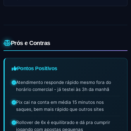
Prós e Contras
Pontos Positivos
Atendimento responde rápido mesmo fora do
horário comercial - já testei às 3h da manhã
Pix cai na conta em média 15 minutos nos
saques, bem mais rápido que outros sites
Rollover de 6x é equilibrado e dá pra cumprir
jogando com apostas pequenas