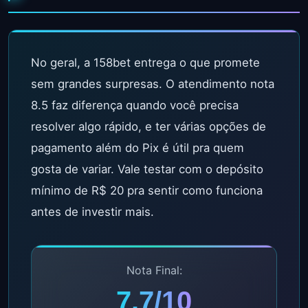
No geral, a 158bet entrega o que promete
sem grandes surpresas. O atendimento nota
8.5 faz diferença quando você precisa
resolver algo rápido, e ter várias opções de
pagamento além do Pix é útil pra quem
gosta de variar. Vale testar com o depósito
mínimo de R$ 20 pra sentir como funciona
antes de investir mais.
Nota Final:
7.7/10