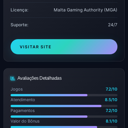
Licença:
Malta Gaming Authority (MGA)
Suporte:
24/7
VISITAR SITE
Avaliações Detalhadas
Jogos
7.2/10
Atendimento
8.5/10
Pagamentos
7.2/10
Valor do Bônus
8.1/10