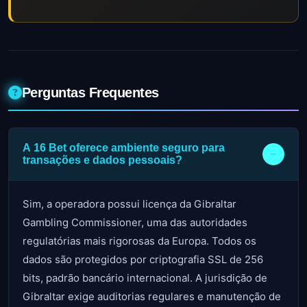
Perguntas Frequentes
A 16 Bet oferece ambiente seguro para
transações e dados pessoais?
Sim, a operadora possui licença da Gibraltar
Gambling Commissioner, uma das autoridades
regulatórias mais rigorosas da Europa. Todos os
dados são protegidos por criptografia SSL de 256
bits, padrão bancário internacional. A jurisdição de
Gibraltar exige auditorias regulares e manutenção de