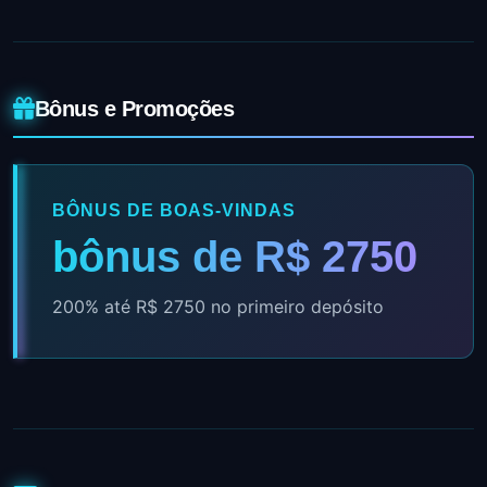
Bônus e Promoções
BÔNUS DE BOAS-VINDAS
bônus de R$ 2750
200% até R$ 2750 no primeiro depósito