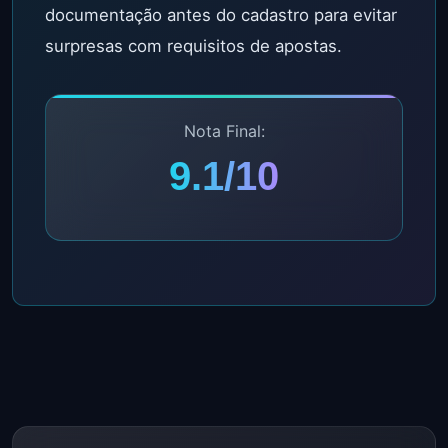
documentação antes do cadastro para evitar
surpresas com requisitos de apostas.
Nota Final:
9.1/10