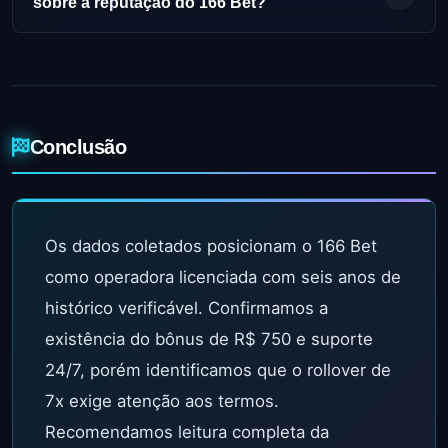
sobre a reputação do 166 Bet?
Conclusão
Os dados coletados posicionam o 166 Bet
como operadora licenciada com seis anos de
histórico verificável. Confirmamos a
existência do bônus de R$ 750 e suporte
24/7, porém identificamos que o rollover de
7x exige atenção aos termos.
Recomendamos leitura completa da