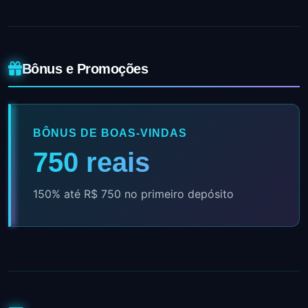
Bônus e Promoções
BÔNUS DE BOAS-VINDAS
750 reais
150% até R$ 750 no primeiro depósito