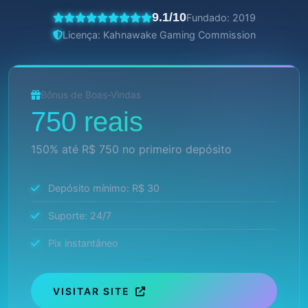
9.1/10
Fundado: 2019
Licença: Kahnawake Gaming Commission
Bônus de Boas-Vindas
750 reais
150% até R$ 750 no primeiro depósito
Depósito mínimo: R$ 30
Suporte: 24/7
Pix instantâneo
VISITAR SITE