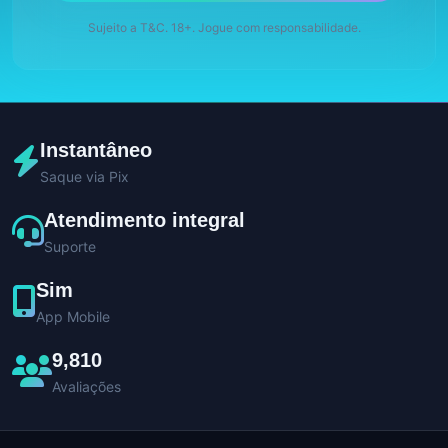
Sujeito a T&C. 18+. Jogue com responsabilidade.
Instantâneo
Saque via Pix
Atendimento integral
Suporte
Sim
App Mobile
9,810
Avaliações