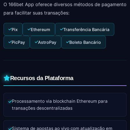
O 166bet App oferece diversos métodos de pagamento
para facilitar suas transações:
Pix
Ethereum
Transferência Bancária
PicPay
AstroPay
Boleto Bancário
Recursos da Plataforma
Processamento via blockchain Ethereum para
transações descentralizadas
Sistema de apostas ao vivo com atualização em