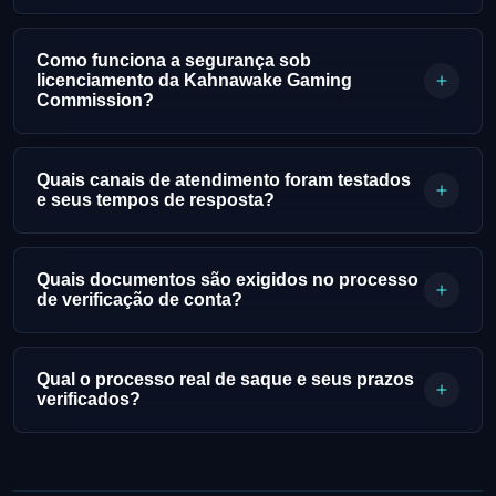
Como funciona a segurança sob
licenciamento da Kahnawake Gaming
Commission?
Quais canais de atendimento foram testados
e seus tempos de resposta?
Quais documentos são exigidos no processo
de verificação de conta?
Qual o processo real de saque e seus prazos
verificados?