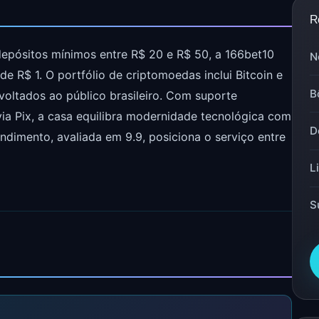
R
depósitos mínimos entre R$ 20 e R$ 50, a 166bet10
N
 de R$ 1. O portfólio de criptomoedas inclui Bitcoin e
B
voltados ao público brasileiro. Com suporte
ia Pix, a casa equilibra modernidade tecnológica com
D
endimento, avaliada em 9.9, posiciona o serviço entre
L
S