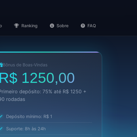
o
Ranking
Sobre
FAQ
Bônus de Boas-Vindas
R$ 1250,00
Primeiro depósito: 75% até R$ 1250 +
90 rodadas
Depósito mínimo: R$ 1
Suporte: 8h às 24h