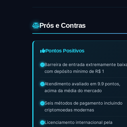
Prós e Contras
Pontos Positivos
Barreira de entrada extremamente baix
com depósito mínimo de R$ 1
Atendimento avaliado em 9.9 pontos,
acima da média do mercado
Seis métodos de pagamento incluindo
criptomoedas modernas
Licenciamento internacional pela