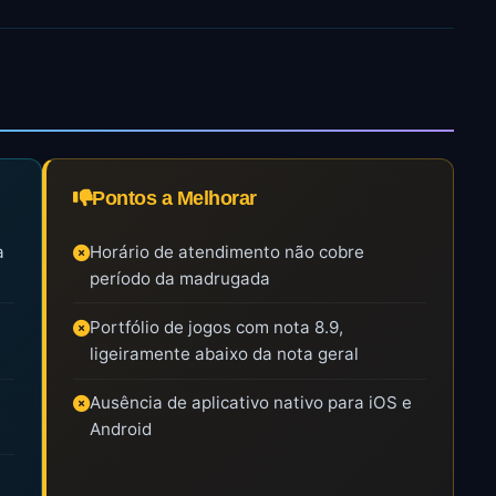
Pontos a Melhorar
a
Horário de atendimento não cobre
período da madrugada
Portfólio de jogos com nota 8.9,
ligeiramente abaixo da nota geral
Ausência de aplicativo nativo para iOS e
Android