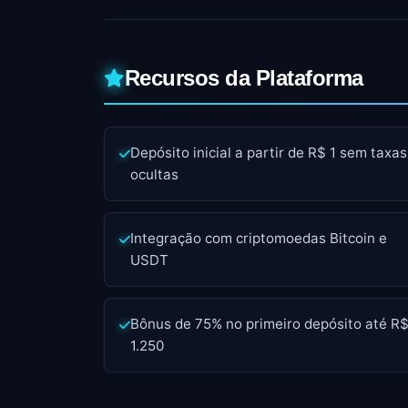
Recursos da Plataforma
Depósito inicial a partir de R$ 1 sem taxas
ocultas
Integração com criptomoedas Bitcoin e
USDT
Bônus de 75% no primeiro depósito até R
1.250