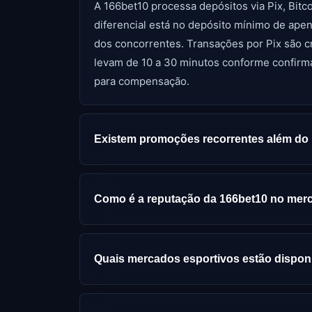
A 166bet10 processa depósitos via Pix, Bitco
diferencial está no depósito mínimo de apen
dos concorrentes. Transações por Pix são 
levam de 10 a 30 minutos conforme confirma
para compensação.
Existem promoções recorrentes além do
Como é a reputação da 166bet10 no merc
Quais mercados esportivos estão dispon