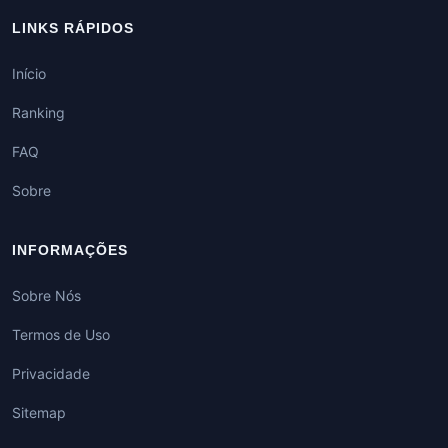
LINKS RÁPIDOS
Início
Ranking
FAQ
Sobre
INFORMAÇÕES
Sobre Nós
Termos de Uso
Privacidade
Sitemap