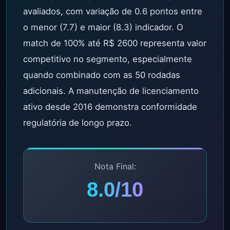
avaliados, com variação de 0.6 pontos entre
o menor (7.7) e maior (8.3) indicador. O
match de 100% até R$ 2600 representa valor
competitivo no segmento, especialmente
quando combinado com as 50 rodadas
adicionais. A manutenção de licenciamento
ativo desde 2016 demonstra conformidade
regulatória de longo prazo.
Nota Final:
8.0/10