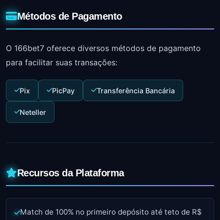
Métodos de Pagamento
O 166bet7 oferece diversos métodos de pagamento
para facilitar suas transações:
Pix
PicPay
Transferência Bancária
Neteller
Recursos da Plataforma
Match de 100% no primeiro depósito até teto de R$