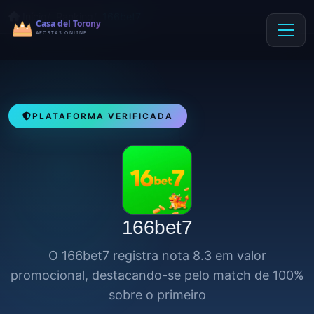
Início
Ranking
166bet7
PLATAFORMA VERIFICADA
166bet7
O 166bet7 registra nota 8.3 em valor
promocional, destacando-se pelo match de 100%
sobre o primeiro