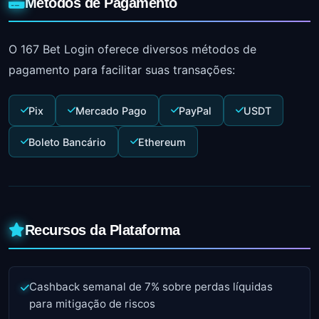
Métodos de Pagamento
O 167 Bet Login oferece diversos métodos de
pagamento para facilitar suas transações:
Pix
Mercado Pago
PayPal
USDT
Boleto Bancário
Ethereum
Recursos da Plataforma
Cashback semanal de 7% sobre perdas líquidas
para mitigação de riscos