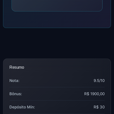
Resumo
Nota:
9.5/10
Bônus:
R$ 1900,00
Depósito Mín:
R$ 30