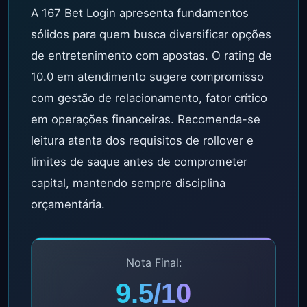
A 167 Bet Login apresenta fundamentos
sólidos para quem busca diversificar opções
de entretenimento com apostas. O rating de
10.0 em atendimento sugere compromisso
com gestão de relacionamento, fator crítico
em operações financeiras. Recomenda-se
leitura atenta dos requisitos de rollover e
limites de saque antes de comprometer
capital, mantendo sempre disciplina
orçamentária.
Nota Final:
9.5/10