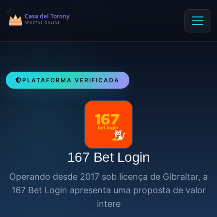
Início
Ranking
167 Bet Login
PLATAFORMA VERIFICADA
167 Bet Login
Operando desde 2017 sob licença de Gibraltar, a
167 Bet Login apresenta uma proposta de valor
intere