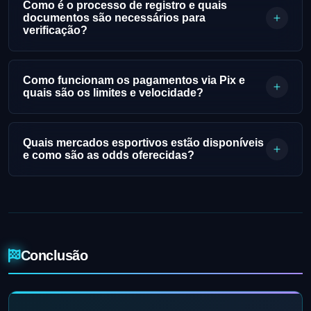
Como é o processo de registro e quais
documentos são necessários para
verificação?
Como funcionam os pagamentos via Pix e
quais são os limites e velocidade?
Quais mercados esportivos estão disponíveis
e como são as odds oferecidas?
Conclusão