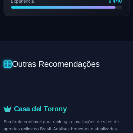
Experiência
9.4/10
Outras Recomendações
Casa del Torony
Sua fonte confiável para rankings e avaliações de sites de
apostas online no Brasil. Análises honestas e atualizadas.