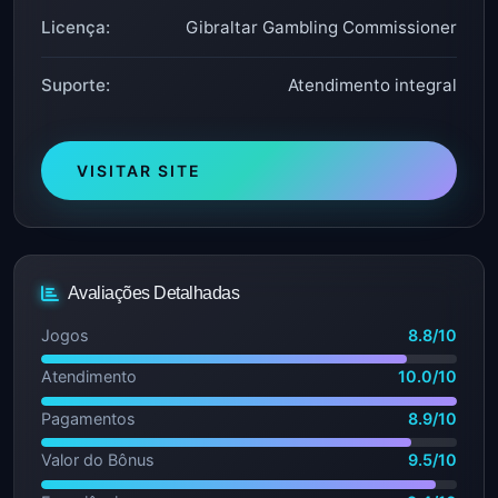
Licença:
Gibraltar Gambling Commissioner
Suporte:
Atendimento integral
VISITAR SITE
Avaliações Detalhadas
Jogos
8.8/10
Atendimento
10.0/10
Pagamentos
8.9/10
Valor do Bônus
9.5/10