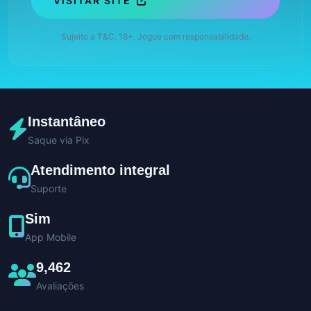
VISITAR SITE
Sujeito a T&C. 18+. Jogue com responsabilidade.
Instantâneo
Saque via Pix
Atendimento integral
Suporte
Sim
App Mobile
9,462
Avaliações