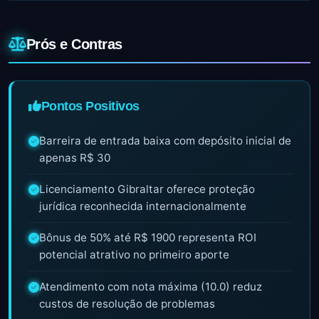
Prós e Contras
Pontos Positivos
Barreira de entrada baixa com depósito inicial de
apenas R$ 30
Licenciamento Gibraltar oferece proteção
jurídica reconhecida internacionalmente
Bônus de 50% até R$ 1900 representa ROI
potencial atrativo no primeiro aporte
Atendimento com nota máxima (10.0) reduz
custos de resolução de problemas