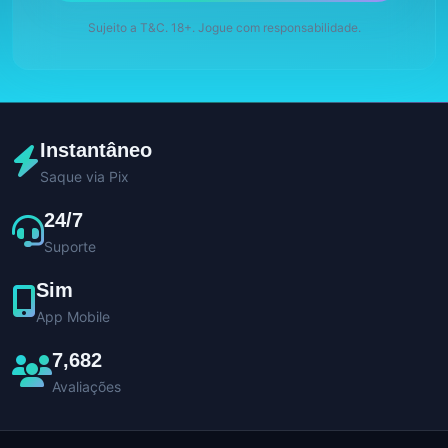
Sujeito a T&C. 18+. Jogue com responsabilidade.
Instantâneo
Saque via Pix
24/7
Suporte
Sim
App Mobile
7,682
Avaliações