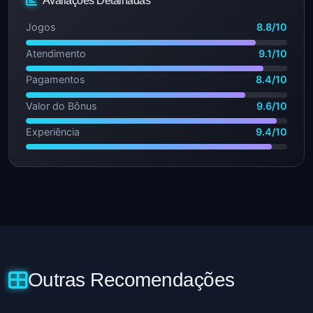
Avaliações Detalhadas
Jogos
8.8/10
Atendimento
9.1/10
Pagamentos
8.4/10
Valor do Bônus
9.6/10
Experiência
9.4/10
Outras Recomendações