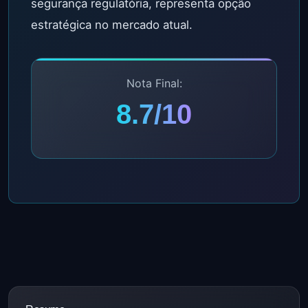
segurança regulatória, representa opção
estratégica no mercado atual.
Nota Final:
8.7/10