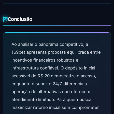
Conclusão
Ao analisar o panorama competitivo, a
169bet apresenta proposta equilibrada entre
incentivos financeiros robustos e
infraestrutura confiável. O depósito inicial
acessível de R$ 20 democratiza o acesso,
enquanto o suporte 24/7 diferencia a
operação de alternativas que oferecem
atendimento limitado. Para quem busca
maximizar retorno inicial sem comprometer