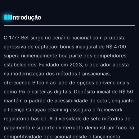
Introdução
O 1777 Bet surge no cenário nacional com proposta
agressiva de captação: bônus inaugural de R$ 4700
supera numericamente boa parte dos competidores
estabelecidos. Fundado em 2023, o operador aposta
na modernização dos métodos transacionais,
oferecendo Bitcoin ao lado de opções convencionais
como Pix e carteiras digitais. Depósito inicial de R$ 50
mantém o padrão de acessibilidade do setor, enquanto
a licença Curaçao eGaming assegura o framework
regulatório básico. A diversidade de sete métodos de
pagamento e suporte ininterrupto demonstram foco na
competitividade operacional desde o lançamento.