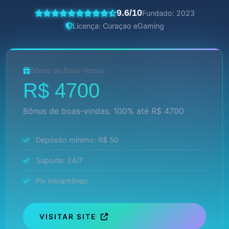
9.6/10
Fundado: 2023
Licença: Curaçao eGaming
Bônus de Boas-Vindas
R$ 4700
Bônus de boas-vindas: 100% até R$ 4700
Depósito mínimo: R$ 50
Suporte: 24/7
Pix instantâneo
VISITAR SITE