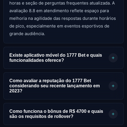
horas e seção de perguntas frequentes atualizada. A
avaliação 8.8 em atendimento reflete espaço para
melhoria na agilidade das respostas durante horários
de pico, especialmente em eventos esportivos de
grande audiência.
Existe aplicativo móvel do 1777 Bet e quais
funcionalidades oferece?
Como avaliar a reputação do 1777 Bet
considerando seu recente lançamento em
2023?
Como funciona o bônus de R$ 4700 e quais
são os requisitos de rollover?