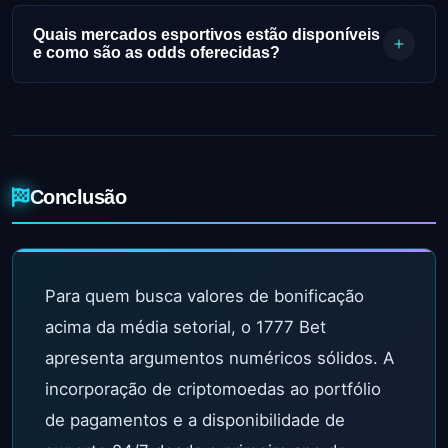
Quais mercados esportivos estão disponíveis
e como são as odds oferecidas?
Conclusão
Para quem busca valores de bonificação
acima da média setorial, o 1777 Bet
apresenta argumentos numéricos sólidos. A
incorporação de criptomoedas ao portfólio
de pagamentos e a disponibilidade de