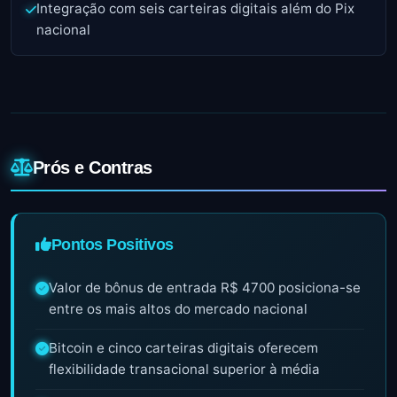
Integração com seis carteiras digitais além do Pix
nacional
Prós e Contras
Pontos Positivos
Valor de bônus de entrada R$ 4700 posiciona-se
entre os mais altos do mercado nacional
Bitcoin e cinco carteiras digitais oferecem
flexibilidade transacional superior à média