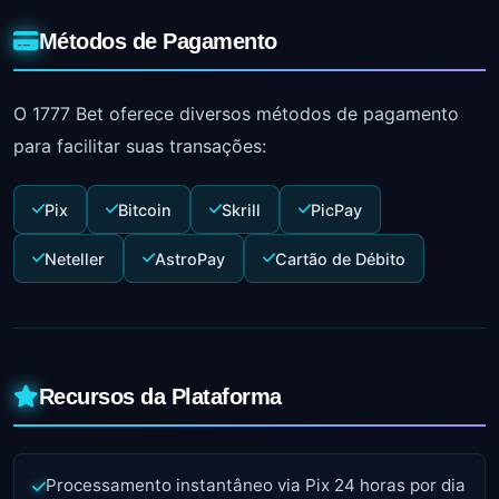
Métodos de Pagamento
O 1777 Bet oferece diversos métodos de pagamento
para facilitar suas transações:
Pix
Bitcoin
Skrill
PicPay
Neteller
AstroPay
Cartão de Débito
Recursos da Plataforma
Processamento instantâneo via Pix 24 horas por dia