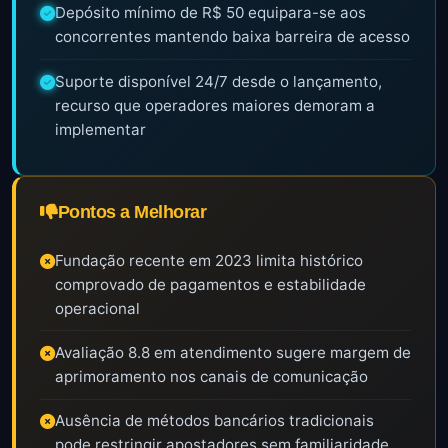
Depósito mínimo de R$ 50 equipara-se aos
concorrentes mantendo baixa barreira de acesso
Suporte disponível 24/7 desde o lançamento,
recurso que operadores maiores demoram a
implementar
Pontos a Melhorar
Fundação recente em 2023 limita histórico
comprovado de pagamentos e estabilidade
operacional
Avaliação 8.8 em atendimento sugere margem de
aprimoramento nos canais de comunicação
Ausência de métodos bancários tradicionais
pode restringir apostadores sem familiaridade