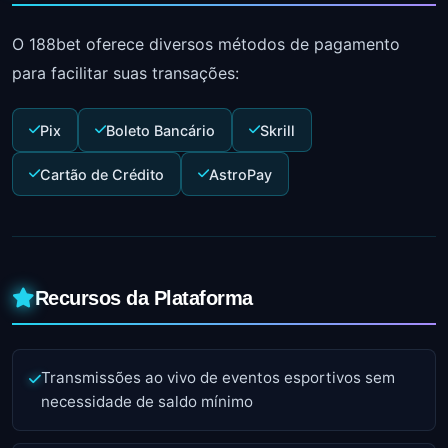
O 188bet oferece diversos métodos de pagamento
para facilitar suas transações:
Pix
Boleto Bancário
Skrill
Cartão de Crédito
AstroPay
Recursos da Plataforma
Transmissões ao vivo de eventos esportivos sem
necessidade de saldo mínimo