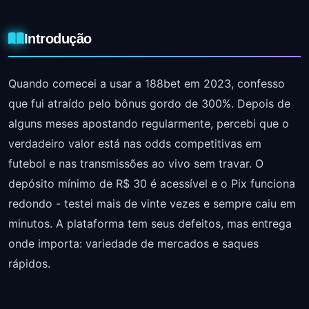
Introdução
Quando comecei a usar a 188bet em 2023, confesso
que fui atraído pelo bônus gordo de 300%. Depois de
alguns meses apostando regularmente, percebi que o
verdadeiro valor está nas odds competitivas em
futebol e nas transmissões ao vivo sem travar. O
depósito mínimo de R$ 30 é acessível e o Pix funciona
redondo - testei mais de vinte vezes e sempre caiu em
minutos. A plataforma tem seus defeitos, mas entrega
onde importa: variedade de mercados e saques
rápidos.