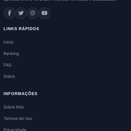
LINKS RÁPIDOS
Início
Ranking
FAQ
Sobre
INFORMAÇÕES
Sobre Nós
Termos de Uso
Privacidade