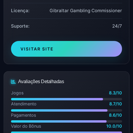
Licença:
Gibraltar Gambling Commissioner
Suporte:
24/7
VISITAR SITE
Avaliações Detalhadas
Jogos
8.3/10
Atendimento
8.7/10
Pagamentos
8.6/10
Valor do Bônus
10.0/10