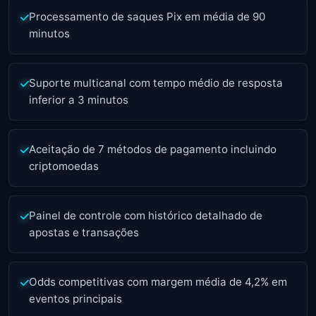
Processamento de saques Pix em média de 90
minutos
Suporte multicanal com tempo médio de resposta
inferior a 3 minutos
Aceitação de 7 métodos de pagamento incluindo
criptomoedas
Painel de controle com histórico detalhado de
apostas e transações
Odds competitivas com margem média de 4,2% em
eventos principais