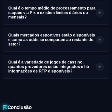
Qual é o tempo médio de processamento para
saques via Pix e existem limites diários ou
mensais?
Quais mercados esportivos estão disponíveis
e como as odds se comparam ao restante do
setor?
Qual é a variedade de jogos de cassino,
quantos provedores estão integrados e há
informações de RTP disponíveis?
Conclusão