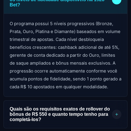
Bet?
O programa possui 5 níveis progressivos (Bronze,
Prata, Ouro, Platina e Diamante) baseados em volume
trimestral de apostas. Cada nível desbloqueia
benefícios crescentes: cashback adicional de até 5%,
gerente de conta dedicado a partir do Ouro, limites
de saque ampliados e bônus mensais exclusivos. A
progressão ocorre automaticamente conforme você
acumula pontos de fidelidade, sendo 1 ponto gerado a
cada R$ 10 apostados em qualquer modalidade.
Quais são os requisitos exatos de rollover do
bônus de R$ 550 e quanto tempo tenho para
completá-los?