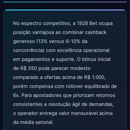
No espectro competitivo, a 1928 Bet ocupa
posição vantajosa ao combinar cashback
generoso (13% versus 6-10% da
concorrência) com excelência operacional
em pagamentos e suporte. O bônus inicial
de R$ 550 pode parecer modesto
comparado a ofertas acima de R$ 1.000,
porém compensa com rollover equilibrado de
6x. Para apostadores que priorizam retornos
consistentes e resolução ágil de demandas,
o operador entrega valor mensurável acima
da média setorial.