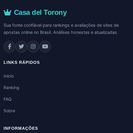
Casa del Torony
Sua fonte confiável para rankings e avaliações de sites de
apostas online no Brasil. Análises honestas e atualizadas.
LINKS RÁPIDOS
Início
Ranking
FAQ
Sobre
INFORMAÇÕES