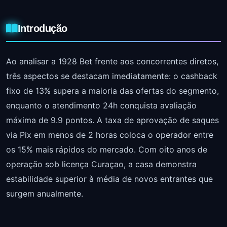
Introdução
Ao analisar a 1928 Bet frente aos concorrentes diretos,
três aspectos se destacam imediatamente: o cashback
fixo de 13% supera a maioria das ofertas do segmento,
enquanto o atendimento 24h conquista avaliação
máxima de 9.9 pontos. A taxa de aprovação de saques
via Pix em menos de 2 horas coloca o operador entre
os 15% mais rápidos do mercado. Com oito anos de
operação sob licença Curaçao, a casa demonstra
estabilidade superior à média de novos entrantes que
surgem anualmente.