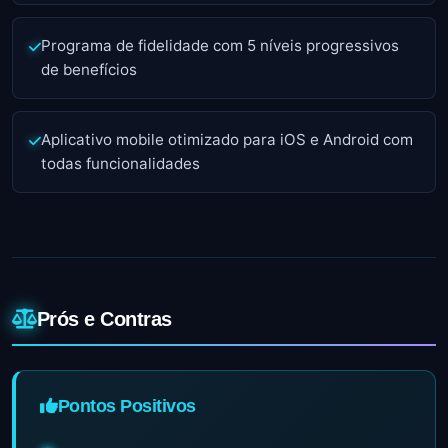
Programa de fidelidade com 5 níveis progressivos
de benefícios
Aplicativo mobile otimizado para iOS e Android com
todas funcionalidades
Prós e Contras
Pontos Positivos