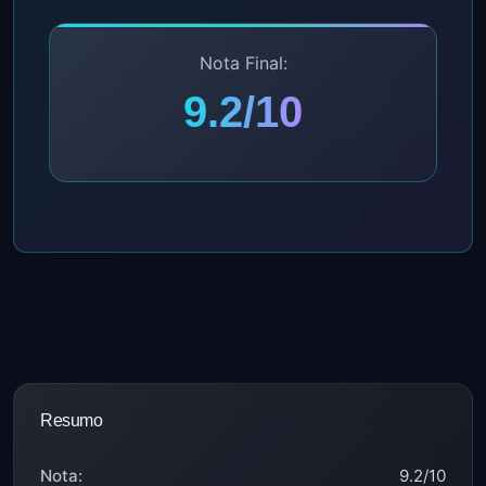
Nota Final:
9.2/10
Resumo
Nota:
9.2/10