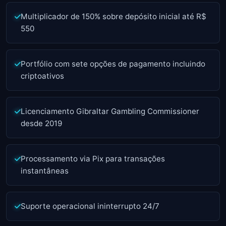
Multiplicador de 150% sobre depósito inicial até R$
550
Portfólio com sete opções de pagamento incluindo
criptoativos
Licenciamento Gibraltar Gambling Commissioner
desde 2019
Processamento via Pix para transações
instantâneas
Suporte operacional ininterrupto 24/7