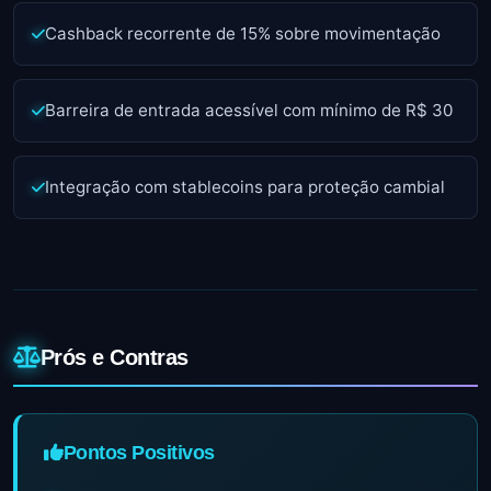
Cashback recorrente de 15% sobre movimentação
Barreira de entrada acessível com mínimo de R$ 30
Integração com stablecoins para proteção cambial
Prós e Contras
Pontos Positivos