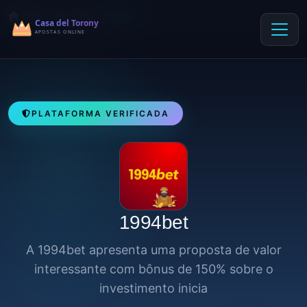
Início
Ranking
1994bet
PLATAFORMA VERIFICADA
1994bet
A 1994bet apresenta uma proposta de valor
interessante com bônus de 150% sobre o
investimento inicia