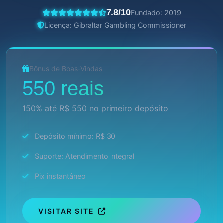
7.8/10
Fundado: 2019
Licença: Gibraltar Gambling Commissioner
Bônus de Boas-Vindas
550 reais
150% até R$ 550 no primeiro depósito
Depósito mínimo: R$ 30
Suporte: Atendimento integral
Pix instantâneo
VISITAR SITE