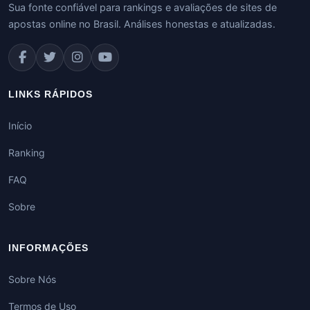
Sua fonte confiável para rankings e avaliações de sites de
apostas online no Brasil. Análises honestas e atualizadas.
LINKS RÁPIDOS
Início
Ranking
FAQ
Sobre
INFORMAÇÕES
Sobre Nós
Termos de Uso