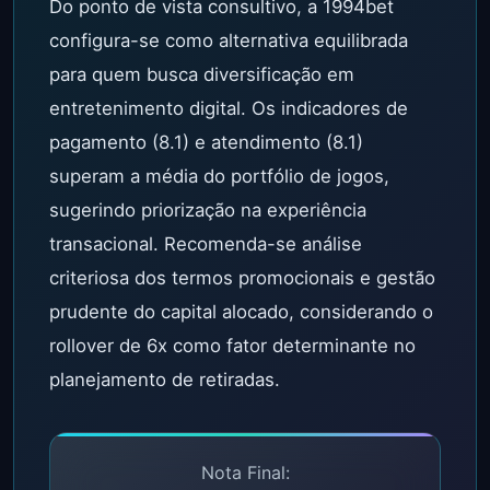
Do ponto de vista consultivo, a 1994bet
configura-se como alternativa equilibrada
para quem busca diversificação em
entretenimento digital. Os indicadores de
pagamento (8.1) e atendimento (8.1)
superam a média do portfólio de jogos,
sugerindo priorização na experiência
transacional. Recomenda-se análise
criteriosa dos termos promocionais e gestão
prudente do capital alocado, considerando o
rollover de 6x como fator determinante no
planejamento de retiradas.
Nota Final: