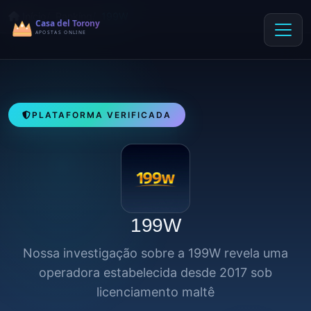
Início
Ranking
199W
PLATAFORMA VERIFICADA
199W
Nossa investigação sobre a 199W revela uma
operadora estabelecida desde 2017 sob
licenciamento maltê