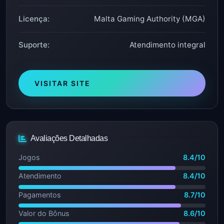
Licença:
Malta Gaming Authority (MGA)
Suporte:
Atendimento integral
VISITAR SITE
Avaliações Detalhadas
Jogos
8.4/10
Atendimento
8.4/10
Pagamentos
8.7/10
Valor do Bônus
8.6/10