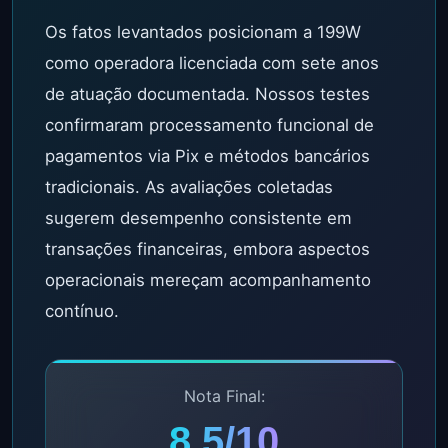
Os fatos levantados posicionam a 199W
como operadora licenciada com sete anos
de atuação documentada. Nossos testes
confirmaram processamento funcional de
pagamentos via Pix e métodos bancários
tradicionais. As avaliações coletadas
sugerem desempenho consistente em
transações financeiras, embora aspectos
operacionais mereçam acompanhamento
contínuo.
Nota Final:
8.5/10