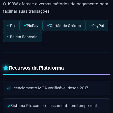
O 199W oferece diversos métodos de pagamento para
facilitar suas transações:
Pix
PicPay
Cartão de Crédito
PayPal
Boleto Bancário
Recursos da Plataforma
Licenciamento MGA verificável desde 2017
Sistema Pix com processamento em tempo real