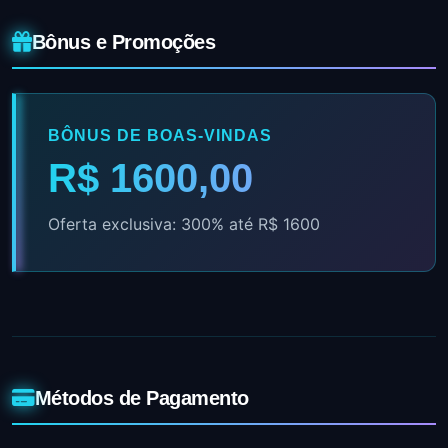
Bônus e Promoções
BÔNUS DE BOAS-VINDAS
R$ 1600,00
Oferta exclusiva: 300% até R$ 1600
Métodos de Pagamento