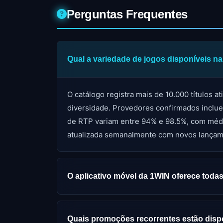
Perguntas Frequentes
Qual a variedade de jogos disponíveis n
O catálogo registra mais de 10.000 títulos 
diversidade. Provedores confirmados inclue
de RTP variam entre 94% e 98.5%, com média
atualizada semanalmente com novos lançam
O aplicativo móvel da 1WIN oferece toda
Quais promoções recorrentes estão disp