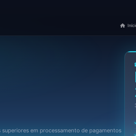
Iníci
s superiores em processamento de pagamentos