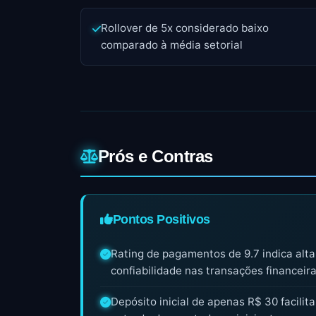
Rollover de 5x considerado baixo
comparado à média setorial
Prós e Contras
Pontos Positivos
Rating de pagamentos de 9.7 indica alta
confiabilidade nas transações financeir
Depósito inicial de apenas R$ 30 facilita