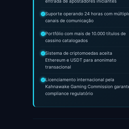
entrada de apostadores iniciantes
Suporte operando 24 horas com múltipl
canais de comunicação
Portfólio com mais de 10.000 títulos de
cassino catalogados
Sistema de criptomoedas aceita
Ethereum e USDT para anonimato
transacional
Licenciamento internacional pela
Kahnawake Gaming Commission garant
compliance regulatório