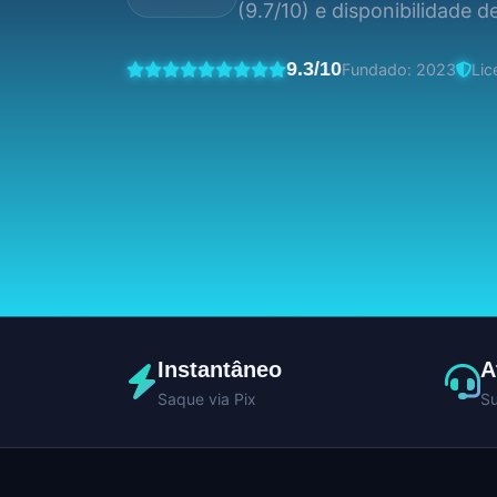
(9.7/10) e disponibilidade de
9.3/10
Fundado: 2023
Li
Instantâneo
A
Saque via Pix
Su