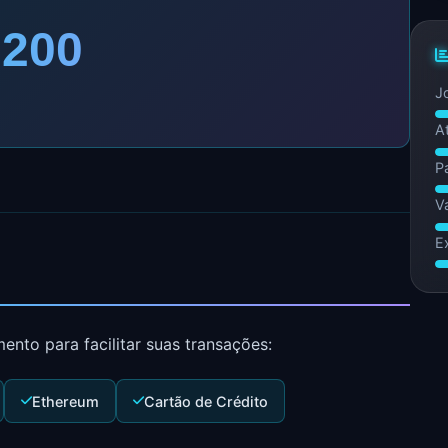
 200
J
A
P
V
E
nto para facilitar suas transações:
Ethereum
Cartão de Crédito