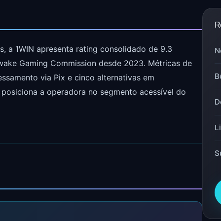
R
s, a 1WIN apresenta rating consolidado de 9.3
N
awake Gaming Commission desde 2023. Métricas de
B
ssamento via Pix e cinco alternativas em
 posiciona a operadora no segmento acessível do
D
L
S