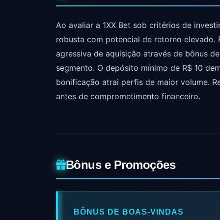
Ao avaliar a 1XX Bet sob critérios de invest
robusta com potencial de retorno elevado.
agressiva de aquisição através de bônus d
segmento. O depósito mínimo de R$ 10 dem
bonificação atrai perfis de maior volume. R
antes de comprometimento financeiro.
Bônus e Promoções
BÔNUS DE BOAS-VINDAS