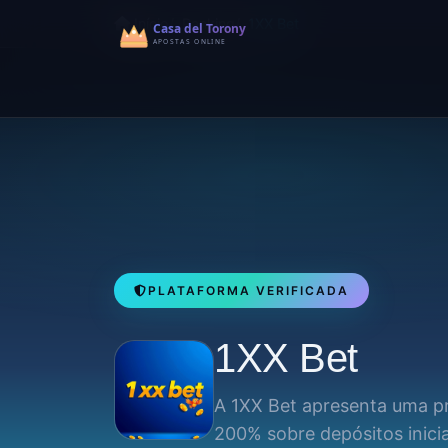
Início
Ranking
1XX Bet
PLATAFORMA VERIFICADA
1XX Bet
A 1XX Bet apresenta uma pr
200% sobre depósitos inici