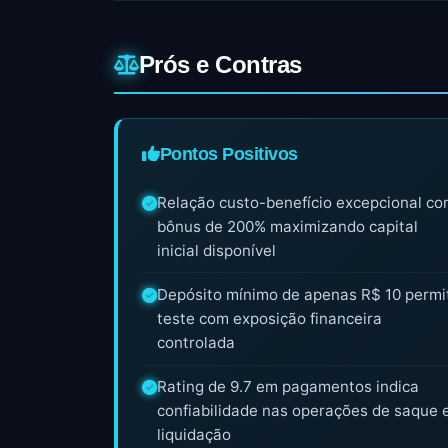
Prós e Contras
Pontos Positivos
Relação custo-benefício excepcional c
bônus de 200% maximizando capital
inicial disponível
Depósito mínimo de apenas R$ 10 permi
teste com exposição financeira
controlada
Rating de 9.7 em pagamentos indica
confiabilidade nas operações de saque 
liquidação