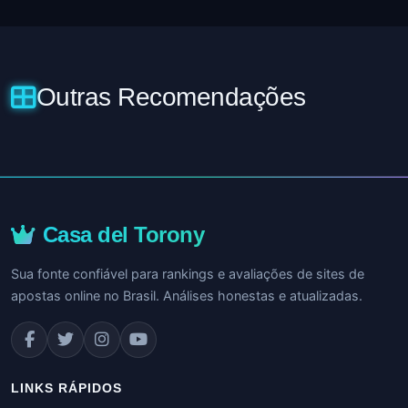
Outras Recomendações
Casa del Torony
Sua fonte confiável para rankings e avaliações de sites de
apostas online no Brasil. Análises honestas e atualizadas.
LINKS RÁPIDOS