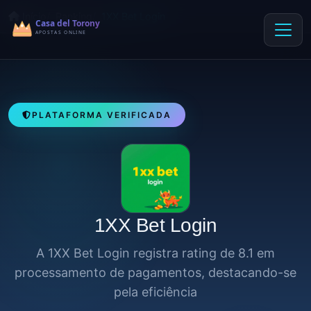
Início
Ranking
1XX Bet Login
PLATAFORMA VERIFICADA
1XX Bet Login
A 1XX Bet Login registra rating de 8.1 em
processamento de pagamentos, destacando-se
pela eficiência