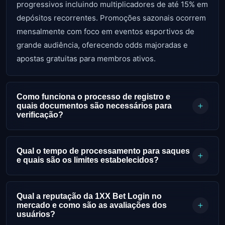
progressivos incluindo multiplicadores de até 15% em
depósitos recorrentes. Promoções sazonais ocorrem
mensalmente com foco em eventos esportivos de
grande audiência, oferecendo odds majoradas e
apostas gratuitas para membros ativos.
Como funciona o processo de registro e
quais documentos são necessários para
verificação?
Qual o tempo de processamento para saques
e quais são os limites estabelecidos?
Qual a reputação da 1XX Bet Login no
mercado e como são as avaliações dos
usuários?