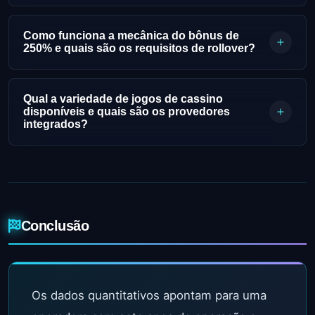
Como funciona a mecânica do bônus de
250% e quais são os requisitos de rollover?
Qual a variedade de jogos de cassino
disponíveis e quais são os provedores
integrados?
Conclusão
Os dados quantitativos apontam para uma