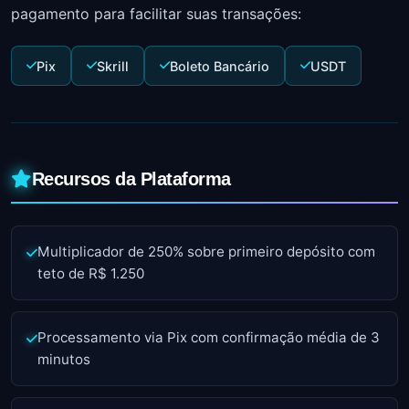
pagamento para facilitar suas transações:
Pix
Skrill
Boleto Bancário
USDT
Recursos da Plataforma
Multiplicador de 250% sobre primeiro depósito com
teto de R$ 1.250
Processamento via Pix com confirmação média de 3
minutos