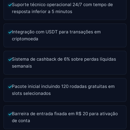
Suporte técnico operacional 24/7 com tempo de
resposta inferior a 5 minutos
Integração com USDT para transações em
criptomoeda
Sistema de cashback de 6% sobre perdas líquidas
semanais
Pacote inicial incluindo 120 rodadas gratuitas em
slots selecionados
Barreira de entrada fixada em R$ 20 para ativação
de conta