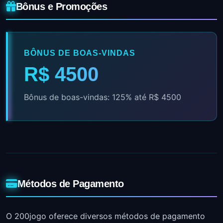
Bônus e Promoções
BÔNUS DE BOAS-VINDAS
R$ 4500
Bônus de boas-vindas: 125% até R$ 4500
Métodos de Pagamento
O 200jogo oferece diversos métodos de pagamento