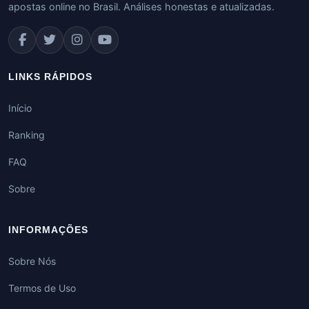
apostas online no Brasil. Análises honestas e atualizadas.
LINKS RÁPIDOS
Início
Ranking
FAQ
Sobre
INFORMAÇÕES
Sobre Nós
Termos de Uso