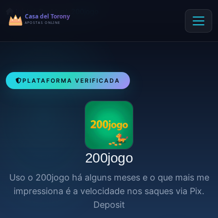
Início
Ranking
200jogo
PLATAFORMA VERIFICADA
200jogo
Uso o 200jogo há alguns meses e o que mais me
impressiona é a velocidade nos saques via Pix.
Deposit