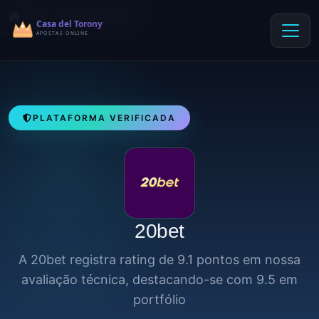
Início
Ranking
20bet
PLATAFORMA VERIFICADA
20bet
A 20bet registra rating de 9.1 pontos em nossa
avaliação técnica, destacando-se com 9.5 em
portfólio