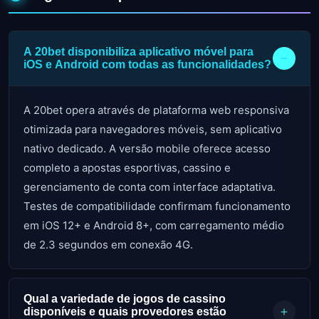
A 20bet disponibiliza aplicativo móvel para
iOS e Android com todas as funcionalidades?
A 20bet opera através de plataforma web responsiva
otimizada para navegadores móveis, sem aplicativo
nativo dedicado. A versão mobile oferece acesso
completo a apostas esportivas, cassino e
gerenciamento de conta com interface adaptativa.
Testes de compatibilidade confirmam funcionamento
em iOS 12+ e Android 8+, com carregamento médio
de 2.3 segundos em conexão 4G.
Qual a variedade de jogos de cassino
disponíveis e quais provedores estão