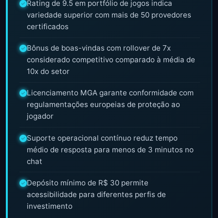
Rating de 9.5 em portfólio de jogos indica
variedade superior com mais de 50 provedores
certificados
Bônus de boas-vindas com rollover de 7x
considerado competitivo comparado à média de
10x do setor
Licenciamento MGA garante conformidade com
regulamentações europeias de proteção ao
jogador
Suporte operacional contínuo reduz tempo
médio de resposta para menos de 3 minutos no
chat
Depósito mínimo de R$ 30 permite
acessibilidade para diferentes perfis de
investimento