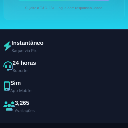
Sujeito a T&C. 18+. Jogue com responsabilidade.
Instantâneo
Saque via Pix
24 horas
Suporte
Sim
App Mobile
3,265
Avaliações