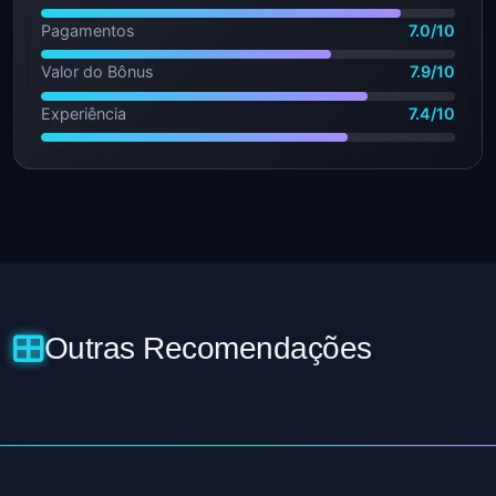
Pagamentos
7.0/10
Valor do Bônus
7.9/10
Experiência
7.4/10
Outras Recomendações