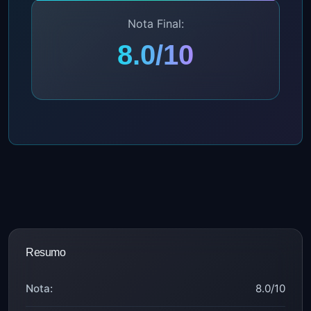
Nota Final:
8.0/10
Resumo
Nota:
8.0/10