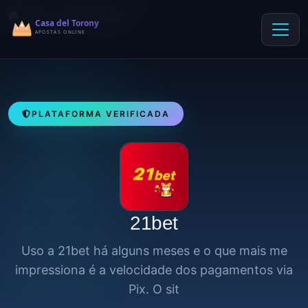
Início
Ranking
21bet
PLATAFORMA VERIFICADA
21bet
Uso a 21bet há alguns meses e o que mais me
impressiona é a velocidade dos pagamentos via
Pix. O sit