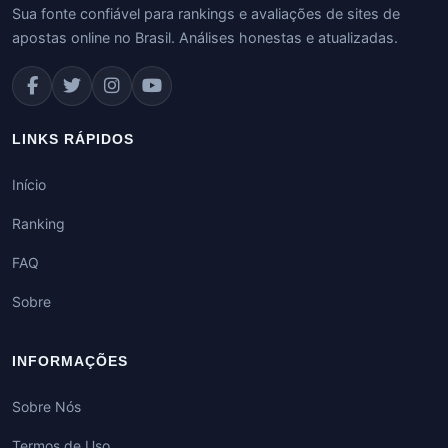
Sua fonte confiável para rankings e avaliações de sites de
apostas online no Brasil. Análises honestas e atualizadas.
LINKS RÁPIDOS
Início
Ranking
FAQ
Sobre
INFORMAÇÕES
Sobre Nós
Termos de Uso