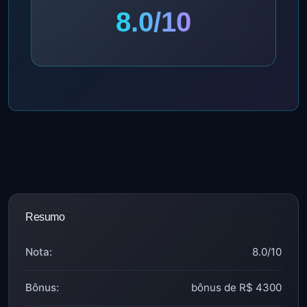
8.0/10
Resumo
Nota:
8.0/10
Bônus:
bônus de R$ 4300