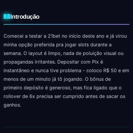
Introdução
Comecei a testar a 21bet no início deste ano e já virou
minha opção preferida pra jogar slots durante a
semana. O layout é limpo, nada de poluição visual ou
propagandas irritantes. Depositar com Pix é
instantâneo e nunca tive problema - coloco R$ 50 e em
menos de um minuto já tô jogando. O bônus de
primeiro depósito é generoso, mas fica ligado que o
rollover de 6x precisa ser cumprido antes de sacar os
ganhos.