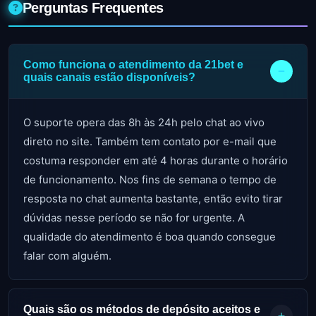
Perguntas Frequentes
Como funciona o atendimento da 21bet e
quais canais estão disponíveis?
O suporte opera das 8h às 24h pelo chat ao vivo
direto no site. Também tem contato por e-mail que
costuma responder em até 4 horas durante o horário
de funcionamento. Nos fins de semana o tempo de
resposta no chat aumenta bastante, então evito tirar
dúvidas nesse período se não for urgente. A
qualidade do atendimento é boa quando consegue
falar com alguém.
Quais são os métodos de depósito aceitos e