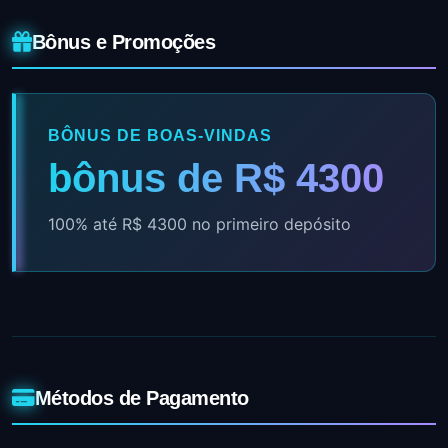
Bônus e Promoções
BÔNUS DE BOAS-VINDAS
bônus de R$ 4300
100% até R$ 4300 no primeiro depósito
Métodos de Pagamento