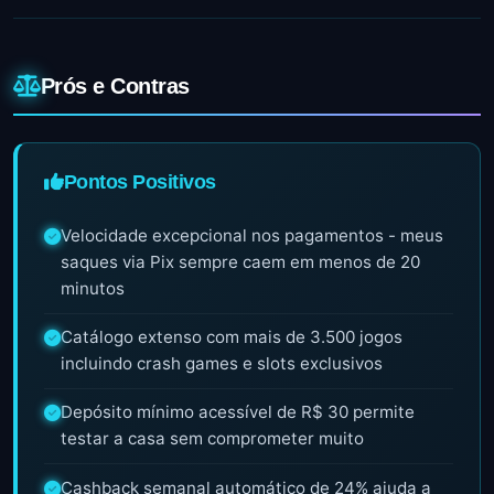
Prós e Contras
Pontos Positivos
Velocidade excepcional nos pagamentos - meus
saques via Pix sempre caem em menos de 20
minutos
Catálogo extenso com mais de 3.500 jogos
incluindo crash games e slots exclusivos
Depósito mínimo acessível de R$ 30 permite
testar a casa sem comprometer muito
Cashback semanal automático de 24% ajuda a