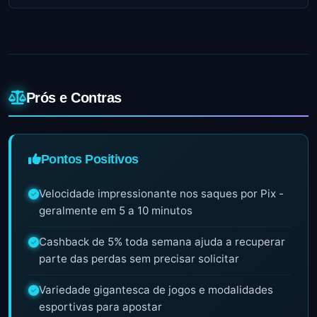
Prós e Contras
Pontos Positivos
Velocidade impressionante nos saques por Pix -
geralmente em 5 a 10 minutos
Cashback de 5% toda semana ajuda a recuperar
parte das perdas sem precisar solicitar
Variedade gigantesca de jogos e modalidades
esportivas para apostar