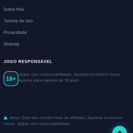
Sobre Nós
Termos de Uso
Privacidade
Sitemap
JOGO RESPONSÁVEL
Jogue com responsabilidade. Apostas envolvem riscos.
18+
Apenas para maiores de 18 anos.
Aviso: Este site contém links de afiliados. Apostas envolvem
riscos. Jogue com responsabilidade.