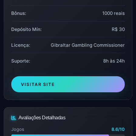
Bônus:
1000 reais
Depósito Mín:
R$ 30
Licença:
Gibraltar Gambling Commissioner
Suporte:
8h às 24h
VISITAR SITE
Avaliações Detalhadas
Jogos
8.6/10