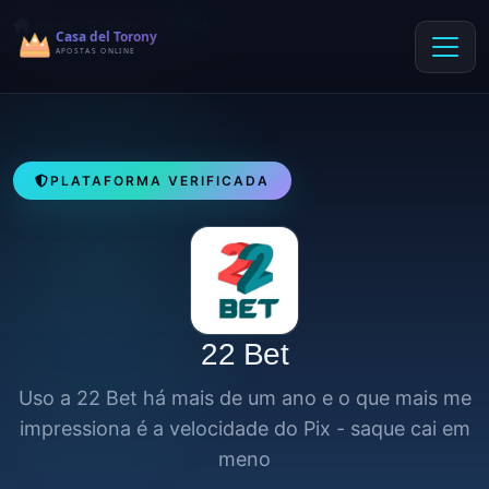
Início
Ranking
22 Bet
PLATAFORMA VERIFICADA
22 Bet
Uso a 22 Bet há mais de um ano e o que mais me
impressiona é a velocidade do Pix - saque cai em
meno