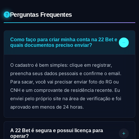
Perguntas Frequentes
Como faço para criar minha conta na 22 Bet e
quais documentos preciso enviar?
O cadastro é bem simples: clique em registrar,
preencha seus dados pessoais e confirme o email.
Para sacar, você vai precisar enviar foto do RG ou
CNH e um comprovante de residência recente. Eu
enviei pelo próprio site na área de verificação e foi
aprovado em menos de 24 horas.
A 22 Bet é segura e possui licença para
operar?