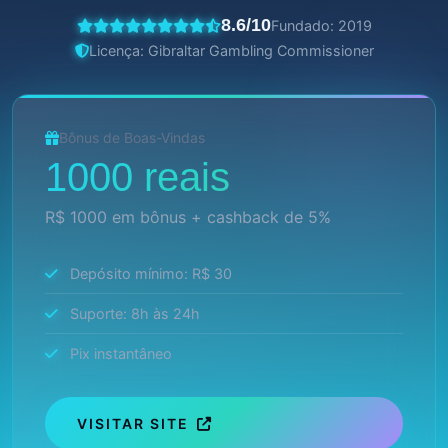
8.6/10
Fundado: 2019
Licença: Gibraltar Gambling Commissioner
Bônus de Boas-Vindas
1000 reais
R$ 1000 em bônus + cashback de 5%
Depósito mínimo: R$ 30
Suporte: 8h às 24h
Pix instantâneo
VISITAR SITE