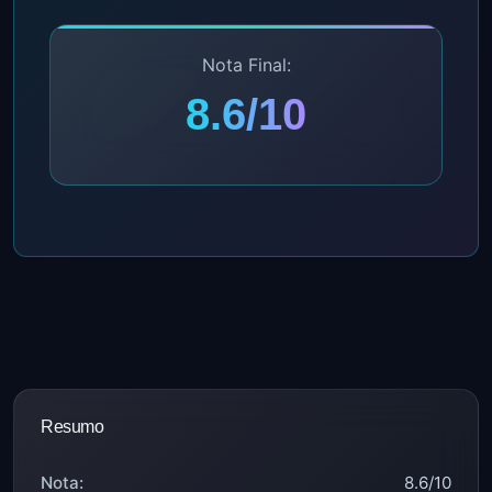
Nota Final:
8.6/10
Resumo
Nota:
8.6/10