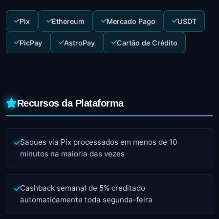
Pix
Ethereum
Mercado Pago
USDT
PicPay
AstroPay
Cartão de Crédito
Recursos da Plataforma
Saques via Pix processados em menos de 10
minutos na maioria das vezes
Cashback semanal de 5% creditado
automaticamente toda segunda-feira