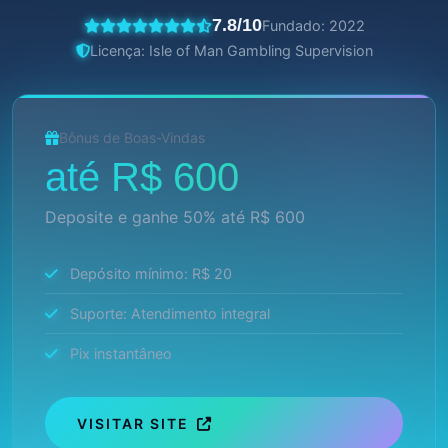
7.8/10
Fundado: 2022
Licença: Isle of Man Gambling Supervision
Bônus de Boas-Vindas
até R$ 600
Deposite e ganhe 50% até R$ 600
Depósito mínimo: R$ 20
Suporte: Atendimento integral
Pix instantâneo
VISITAR SITE