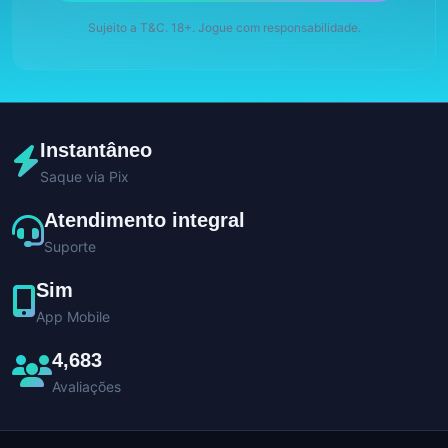
Sujeito a T&C. 18+. Jogue com responsabilidade.
Instantâneo
Saque via Pix
Atendimento integral
Suporte
Sim
App Mobile
4,683
Avaliações