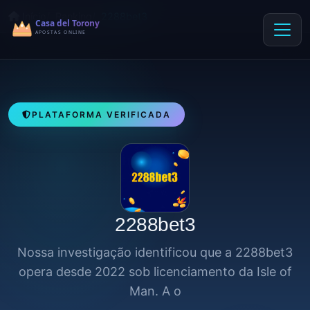
Início
Ranking
2288bet3
PLATAFORMA VERIFICADA
2288bet3
Nossa investigação identificou que a 2288bet3
opera desde 2022 sob licenciamento da Isle of
Man. A o