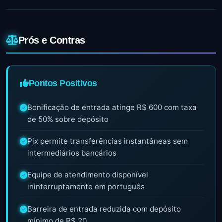
Prós e Contras
Pontos Positivos
Bonificação de entrada atinge R$ 600 com taxa
de 50% sobre depósito
Pix permite transferências instantâneas sem
intermediários bancários
Equipe de atendimento disponível
ininterruptamente em português
Barreira de entrada reduzida com depósito
mínimo de R$ 20