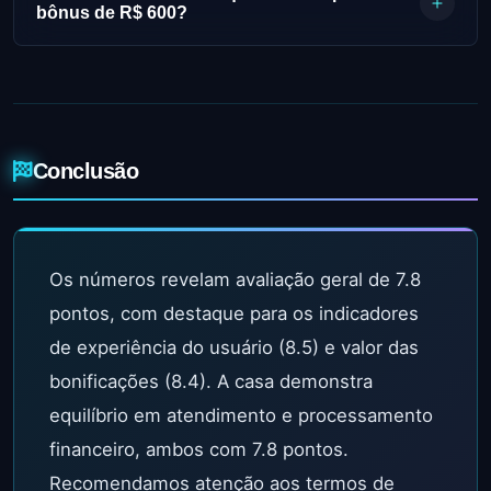
bônus de R$ 600?
Conclusão
Os números revelam avaliação geral de 7.8
pontos, com destaque para os indicadores
de experiência do usuário (8.5) e valor das
bonificações (8.4). A casa demonstra
equilíbrio em atendimento e processamento
financeiro, ambos com 7.8 pontos.
Recomendamos atenção aos termos de