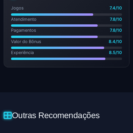
Jogos
7.4/10
Atendimento
7.8/10
Pagamentos
7.8/10
Valor do Bônus
8.4/10
Experiência
8.5/10
Outras Recomendações