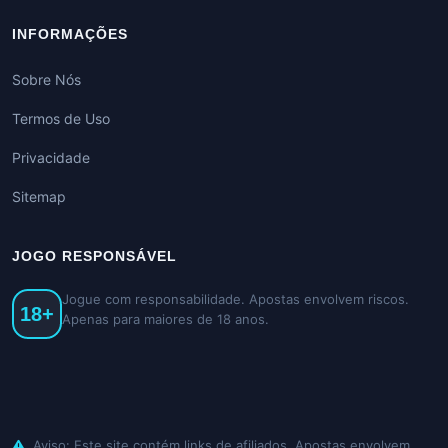
INFORMAÇÕES
Sobre Nós
Termos de Uso
Privacidade
Sitemap
JOGO RESPONSÁVEL
Jogue com responsabilidade. Apostas envolvem riscos.
18+
Apenas para maiores de 18 anos.
Aviso: Este site contém links de afiliados. Apostas envolvem