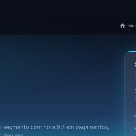
Iníci
no segmento com nota 9.7 em pagamentos,
. Seu pro