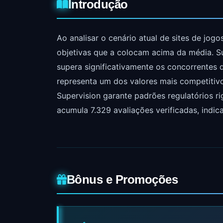
Introdução
Ao analisar o cenário atual de sites de jog
objetivas que a colocam acima da média. S
supera significativamente os concorrentes 
representa um dos valores mais competitiv
Supervision garante padrões regulatórios r
acumula 7.329 avaliações verificadas, indic
Bônus e Promoções