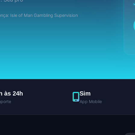
ença: Isle of Man Gambling Supervision
h às 24h
Sim
porte
App Mobile