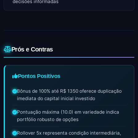
decisões informadas
Prós e Contras
Pontos Positivos
Bônus de 100% até R$ 1350 oferece duplicação
imediata do capital inicial investido
Pontuação máxima (10.0) em variedade indica
portfólio robusto de opções
Rollover 5x representa condição intermediária,