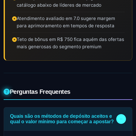
catálogo abaixo de líderes de mercado
Atendimento avaliado em 7.0 sugere margem
para aprimoramento em tempos de resposta
Teto de bônus em R$ 750 fica aquém das ofertas
mais generosas do segmento premium
Perguntas Frequentes
Quais são os métodos de depósito aceitos e
qual o valor mínimo para começar a apostar?