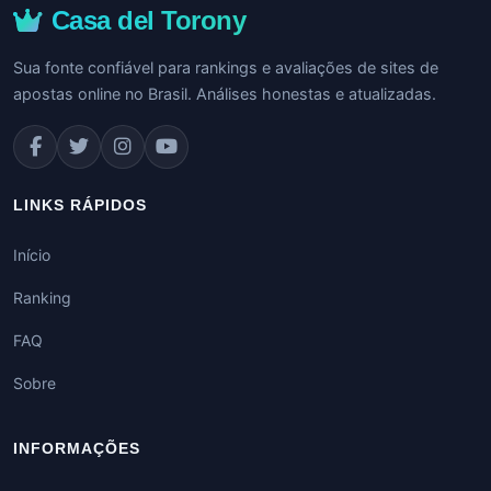
Casa del Torony
Sua fonte confiável para rankings e avaliações de sites de
apostas online no Brasil. Análises honestas e atualizadas.
LINKS RÁPIDOS
Início
Ranking
FAQ
Sobre
INFORMAÇÕES