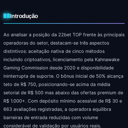
Introdução
Ao analisar a posição da 22bet TOP frente às principais
operadoras do setor, destacam-se três aspectos
distintivos: aceitação nativa de cinco métodos
incluindo criptoativos, licenciamento pela Kahnawake
Gaming Commission desde 2020 e disponibilidade
ininterrupta de suporte. O bônus inicial de 50% alcança
teto de R$ 750, posicionando-se acima da média
setorial de R$ 500 mas abaixo das ofertas premium de
R$ 1.000+. Com depósito mínimo acessível de R$ 30 e
663 avaliações registradas, a operadora equilibra
barreiras de entrada reduzidas com volume
considerável de validação por usuários reais.