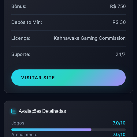
Bônus:
R$ 750
Depósito Mín:
R$ 30
Licença:
Kahnawake Gaming Commission
Suporte:
24/7
VISITAR SITE
Avaliações Detalhadas
Jogos
7.0/10
Atendimento
7.0/10