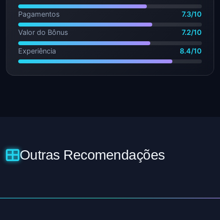
Pagamentos
7.3/10
Valor do Bônus
7.2/10
Experiência
8.4/10
Outras Recomendações