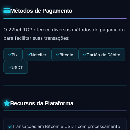
Métodos de Pagamento
O 22bet TOP oferece diversos métodos de pagamento
para facilitar suas transações:
Pix
Neteller
Bitcoin
Cartão de Débito
USDT
Recursos da Plataforma
Transações em Bitcoin e USDT com processamento