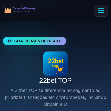
Início
Ranking
22bet TOP
PLATAFORMA VERIFICADA
22bet TOP
A 22bet TOP se diferencia no segmento ao
priorizar transações em criptomoedas, incluindo
Bitcoin e U