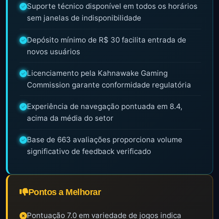
Suporte técnico disponível em todos os horários
sem janelas de indisponibilidade
Depósito mínimo de R$ 30 facilita entrada de
novos usuários
Licenciamento pela Kahnawake Gaming
Commission garante conformidade regulatória
Experiência de navegação pontuada em 8.4,
acima da média do setor
Base de 663 avaliações proporciona volume
significativo de feedback verificado
Pontos a Melhorar
Pontuação 7.0 em variedade de jogos indica