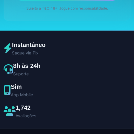
Sujeito a T&C. 18+. Jogue com responsabilidade.
Instantâneo
Saque via Pix
8h às 24h
Suporte
Sim
App Mobile
1,742
Avaliações