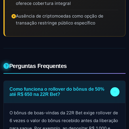
oferece cobertura integral
Ausência de criptomoedas como opção de
transação restringe público específico
Perguntas Frequentes
Como funciona o rollover do bônus de 50%
até R$ 650 na 22R Bet?
O bônus de boas-vindas da 22R Bet exige rollover de
6 vezes o valor do bônus recebido antes da liberação
para saque. Por exemplo, ao depositar R$ 1.000 e