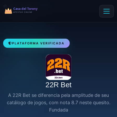
Início
Ranking
22R Bet
PLATAFORMA VERIFICADA
22R Bet
A 22R Bet se diferencia pela amplitude de seu
catálogo de jogos, com nota 8.7 neste quesito.
Fundada