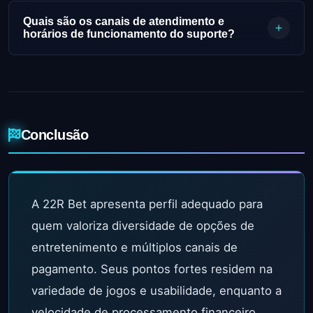
Quais são os canais de atendimento e
horários de funcionamento do suporte?
Conclusão
A 22R Bet apresenta perfil adequado para
quem valoriza diversidade de opções de
entretenimento e múltiplos canais de
pagamento. Seus pontos fortes residem na
variedade de jogos e usabilidade, enquanto a
velocidade de processamento financeiro