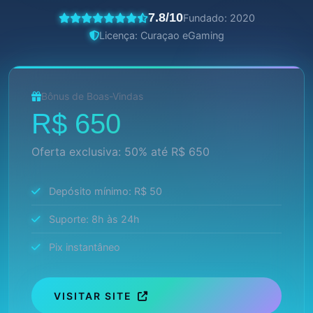
7.8/10
Fundado: 2020
Licença: Curaçao eGaming
Bônus de Boas-Vindas
R$ 650
Oferta exclusiva: 50% até R$ 650
Depósito mínimo: R$ 50
Suporte: 8h às 24h
Pix instantâneo
VISITAR SITE