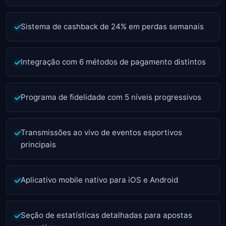
Sistema de cashback de 24% em perdas semanais
Integração com 6 métodos de pagamento distintos
Programa de fidelidade com 5 níveis progressivos
Transmissões ao vivo de eventos esportivos
principais
Aplicativo mobile nativo para iOS e Android
Seção de estatísticas detalhadas para apostas