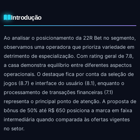
Introdução
Ao analisar o posicionamento da 22R Bet no segmento,
observamos uma operadora que prioriza variedade em
detrimento de especialização. Com rating geral de 7.8,
a casa demonstra equilíbrio entre diferentes aspectos
operacionais. O destaque fica por conta da seleção de
jogos (8.7) e interface do usuário (8.1), enquanto o
processamento de transações financeiras (7.1)
representa o principal ponto de atenção. A proposta de
bônus de 50% até R$ 650 posiciona a marca em faixa
intermediária quando comparada às ofertas vigentes
no setor.