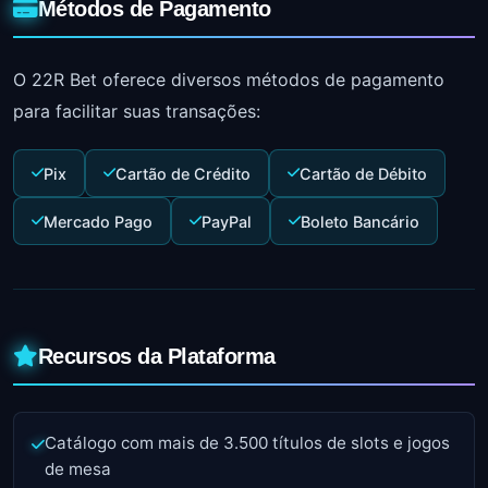
Métodos de Pagamento
O 22R Bet oferece diversos métodos de pagamento
para facilitar suas transações:
Pix
Cartão de Crédito
Cartão de Débito
Mercado Pago
PayPal
Boleto Bancário
Recursos da Plataforma
Catálogo com mais de 3.500 títulos de slots e jogos
de mesa