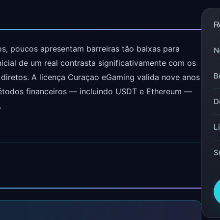
R
, poucos apresentam barreiras tão baixas para
N
icial de um real contrasta significativamente com os
B
 diretos. A licença Curaçao eGaming valida nove anos
 métodos financeiros — incluindo USDT e Ethereum —
D
.
L
S