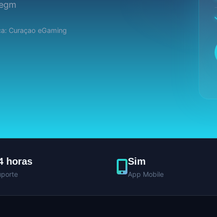
 segm
ça: Curaçao eGaming
4 horas
Sim
porte
App Mobile