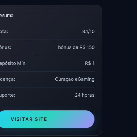
esumo
ota:
8.1/10
ônus:
bônus de R$ 150
epósito Mín:
R$ 1
icença:
Curaçao eGaming
uporte:
24 horas
VISITAR SITE