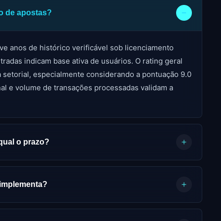
do de apostas?
 anos de histórico verificável sob licenciamento
radas indicam base ativa de usuários. O rating geral
a setorial, especialmente considerando a pontuação 9.0
nal e volume de transações processadas validam a
qual o prazo?
 implementa?