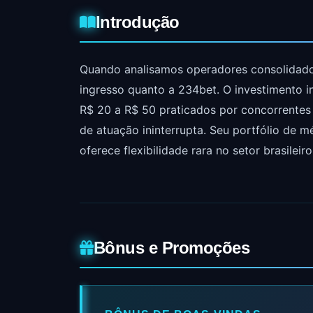
Introdução
Quando analisamos operadores consolidados
ingresso quanto a 234bet. O investimento in
R$ 20 a R$ 50 praticados por concorrentes
de atuação ininterrupta. Seu portfólio de
oferece flexibilidade rara no setor brasileiro
Bônus e Promoções