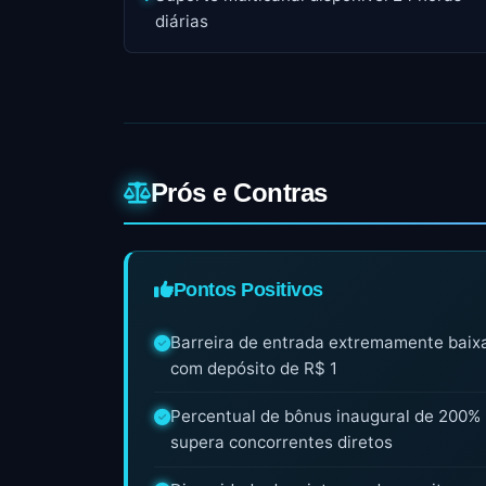
diárias
Prós e Contras
Pontos Positivos
Barreira de entrada extremamente baix
com depósito de R$ 1
Percentual de bônus inaugural de 200%
supera concorrentes diretos