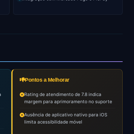
Pontos a Melhorar
a
Rating de atendimento de 7.8 indica
margem para aprimoramento no suporte
Ausência de aplicativo nativo para iOS
limita acessibilidade móvel