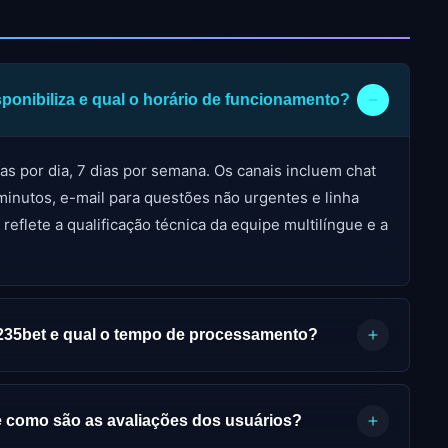
ponibiliza e qual o horário de funcionamento?
s por dia, 7 dias por semana. Os canais incluem chat
inutos, e-mail para questões não urgentes e linha
reflete a qualificação técnica da equipe multilíngue e a
235bet e qual o tempo de processamento?
e como são as avaliações dos usuários?