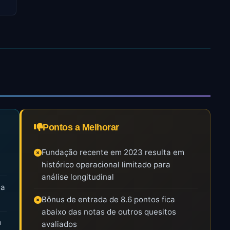
Pontos a Melhorar
Fundação recente em 2023 resulta em
histórico operacional limitado para
análise longitudinal
ta
Bônus de entrada de 8.6 pontos fica
abaixo das notas de outros quesitos
m
avaliados