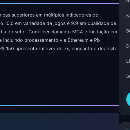
R
ricas superiores em múltiplos indicadores de
N
 10.0 em variedade de jogos e 9.9 em qualidade de
B
dia do setor. Com licenciamento MGA e fundação em
a incluindo processamento via Ethereum e Pix
D
R$ 150 apresenta rollover de 7x, enquanto o depósito
L
S