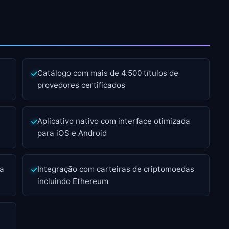
Catálogo com mais de 4.500 títulos de
provedores certificados
Aplicativo nativo com interface otimizada
para iOS e Android
ia
Integração com carteiras de criptomoedas
incluindo Ethereum