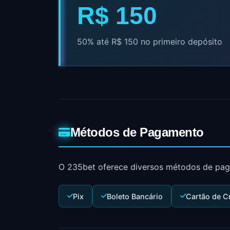
R$ 150
50% até R$ 150 no primeiro depósito
Métodos de Pagamento
O 235bet oferece diversos métodos de paga
Pix
Boleto Bancário
Cartão de C