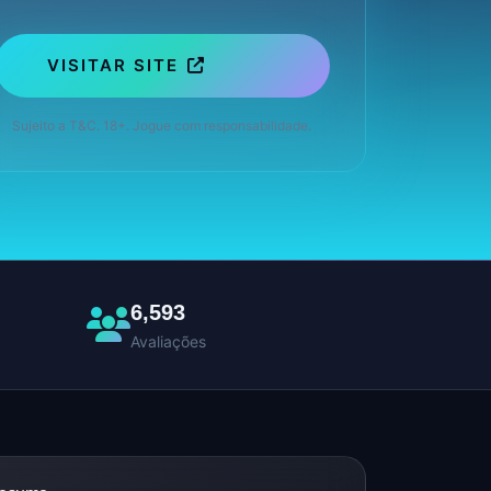
VISITAR SITE
Sujeito a T&C. 18+. Jogue com responsabilidade.
6,593
Avaliações