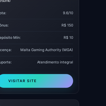
esumo
ota:
9.6/10
ônus:
R$ 150
epósito Mín:
R$ 10
icença:
Malta Gaming Authority (MGA)
uporte:
Atendimento integral
VISITAR SITE