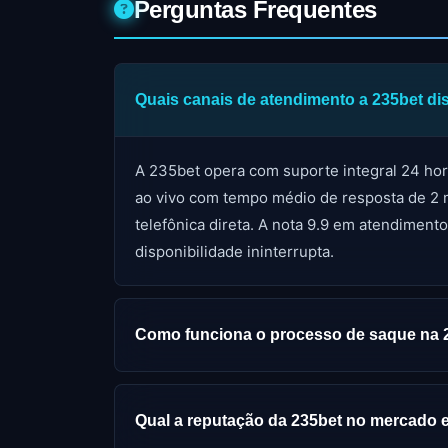
Perguntas Frequentes
Quais canais de atendimento a 235bet dis
A 235bet opera com suporte integral 24 hora
ao vivo com tempo médio de resposta de 2 m
telefônica direta. A nota 9.9 em atendimento 
disponibilidade ininterrupta.
Como funciona o processo de saque na 
Qual a reputação da 235bet no mercado 