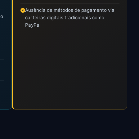
Ausência de métodos de pagamento via
po
carteiras digitais tradicionais como
PayPal