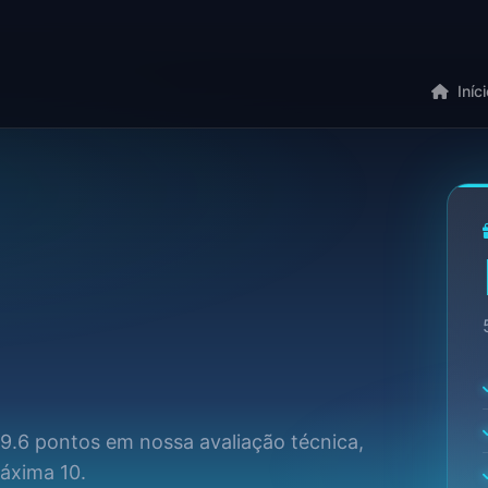
Iníci
 9.6 pontos em nossa avaliação técnica,
áxima 10.