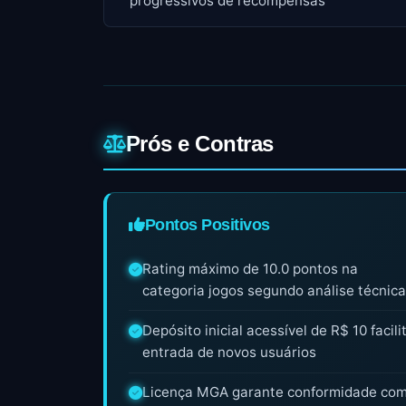
progressivos de recompensas
Prós e Contras
Pontos Positivos
Rating máximo de 10.0 pontos na
categoria jogos segundo análise técnica
Depósito inicial acessível de R$ 10 facili
entrada de novos usuários
Licença MGA garante conformidade co