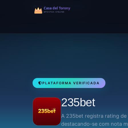
Início
Ranking
235bet
PLATAFORMA VERIFICADA
235bet
A 235bet registra rating de
destacando-se com nota m