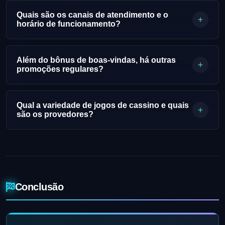
Quais são os canais de atendimento e o
horário de funcionamento?
Além do bônus de boas-vindas, há outras
promoções regulares?
Qual a variedade de jogos de cassino e quais
são os provedores?
Conclusão