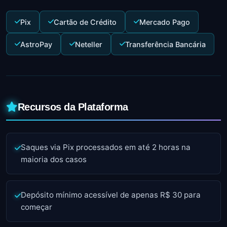
Pix
Cartão de Crédito
Mercado Pago
AstroPay
Neteller
Transferência Bancária
Recursos da Plataforma
Saques via Pix processados em até 2 horas na
maioria dos casos
Depósito mínimo acessível de apenas R$ 30 para
começar