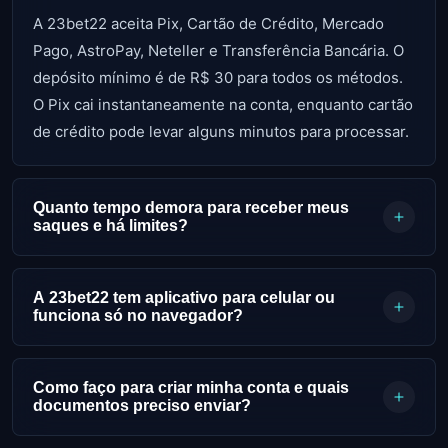
A 23bet22 aceita Pix, Cartão de Crédito, Mercado
Pago, AstroPay, Neteller e Transferência Bancária. O
depósito mínimo é de R$ 30 para todos os métodos.
O Pix cai instantaneamente na conta, enquanto cartão
de crédito pode levar alguns minutos para processar.
Quanto tempo demora para receber meus
saques e há limites?
A 23bet22 tem aplicativo para celular ou
funciona só no navegador?
Como faço para criar minha conta e quais
documentos preciso enviar?