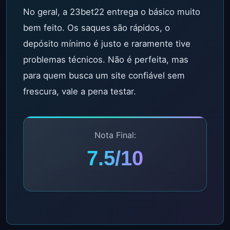
No geral, a 23bet22 entrega o básico muito
bem feito. Os saques são rápidos, o
depósito mínimo é justo e raramente tive
problemas técnicos. Não é perfeita, mas
para quem busca um site confiável sem
frescura, vale a pena testar.
Nota Final:
7.5/10