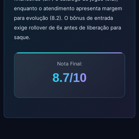
enquanto o atendimento apresenta margem
para evolução (8.2). O bônus de entrada
exige rollover de 6x antes de liberação para
saque.
Nota Final:
8.7/10