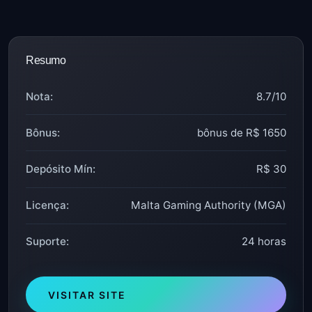
Resumo
Nota:
8.7/10
Bônus:
bônus de R$ 1650
Depósito Mín:
R$ 30
Licença:
Malta Gaming Authority (MGA)
Suporte:
24 horas
VISITAR SITE