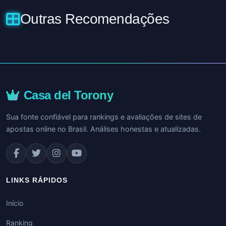
Outras Recomendações
Casa del Torony
Sua fonte confiável para rankings e avaliações de sites de
apostas online no Brasil. Análises honestas e atualizadas.
LINKS RÁPIDOS
Início
Ranking