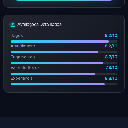
Avaliações Detalhadas
Jogos
9.2/10
Atendimento
8.2/10
Pagamentos
8.7/10
Valor do Bônus
7.9/10
Experiência
8.8/10