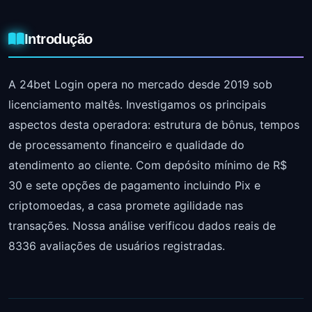
Introdução
A 24bet Login opera no mercado desde 2019 sob
licenciamento maltês. Investigamos os principais
aspectos desta operadora: estrutura de bônus, tempos
de processamento financeiro e qualidade do
atendimento ao cliente. Com depósito mínimo de R$
30 e sete opções de pagamento incluindo Pix e
criptomoedas, a casa promete agilidade nas
transações. Nossa análise verificou dados reais de
8336 avaliações de usuários registradas.