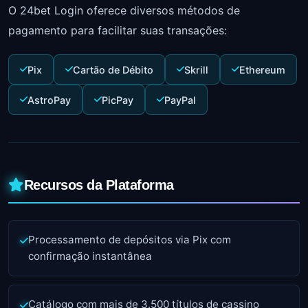
O 24bet Login oferece diversos métodos de
pagamento para facilitar suas transações:
Pix
Cartão de Débito
Skrill
Ethereum
AstroPay
PicPay
PayPal
Recursos da Plataforma
Processamento de depósitos via Pix com
confirmação instantânea
Catálogo com mais de 3.500 títulos de cassino