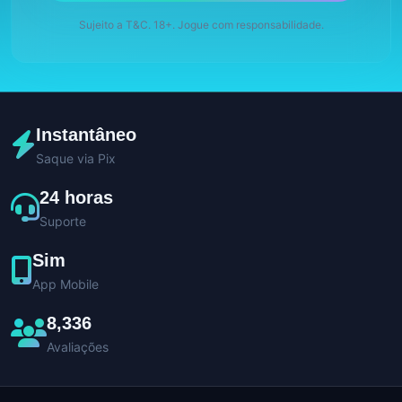
Sujeito a T&C. 18+. Jogue com responsabilidade.
Instantâneo
Saque via Pix
24 horas
Suporte
Sim
App Mobile
8,336
Avaliações