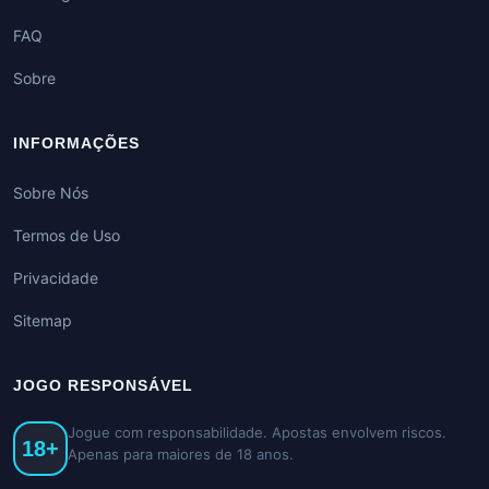
FAQ
Sobre
INFORMAÇÕES
Sobre Nós
Termos de Uso
Privacidade
Sitemap
JOGO RESPONSÁVEL
Jogue com responsabilidade. Apostas envolvem riscos.
18+
Apenas para maiores de 18 anos.