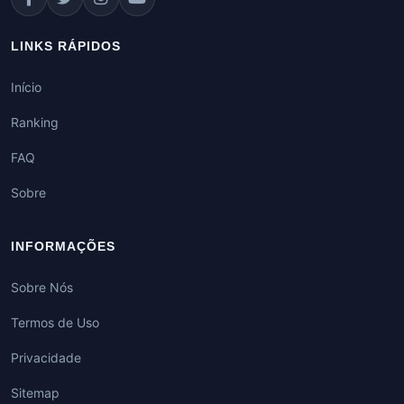
LINKS RÁPIDOS
Início
Ranking
FAQ
Sobre
INFORMAÇÕES
Sobre Nós
Termos de Uso
Privacidade
Sitemap