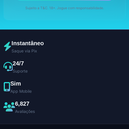
Sujeito a T&C. 18+. Jogue com responsabilidade.
Instantâneo
Saque via Pix
24/7
Suporte
Sim
App Mobile
6,827
Avaliações