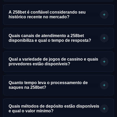
A 258bet é confiável considerando seu
histórico recente no mercado?
Quais canais de atendimento a 258bet
disponibiliza e qual o tempo de resposta?
Qual a variedade de jogos de cassino e quais
provedores estão disponíveis?
Quanto tempo leva o processamento de
saques na 258bet?
Quais métodos de depósito estão disponíveis
e qual o valor mínimo?