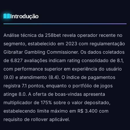
Introdução
Análise técnica da 258bet revela operador recente no
segmento, estabelecido em 2023 com regulamentação
Gibraltar Gambling Commissioner. Os dados coletados
de 6.827 avaliações indicam rating consolidado de 8.1,
com performance superior em experiência do usuário
(9.0) e atendimento (8.4). O índice de pagamentos
registra 7.1 pontos, enquanto o portfólio de jogos
atinge 8.0. A oferta de boas-vindas apresenta
multiplicador de 175% sobre o valor depositado,
estabelecendo limite máximo em R$ 3.400 com
requisito de rollover aplicável.