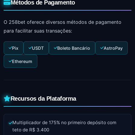
Métodos de Pagamento
O 258bet oferece diversos métodos de pagamento
para facilitar suas transações:
Pix
USDT
Boleto Bancário
AstroPay
Ethereum
Recursos da Plataforma
Multiplicador de 175% no primeiro depósito com
teto de R$ 3.400