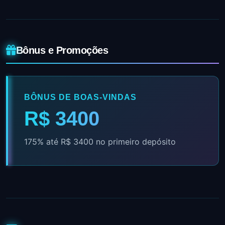
Bônus e Promoções
BÔNUS DE BOAS-VINDAS
R$ 3400
175% até R$ 3400 no primeiro depósito