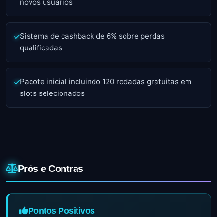
novos usuários
Sistema de cashback de 6% sobre perdas
qualificadas
Pacote inicial incluindo 120 rodadas gratuitas em
slots selecionados
Prós e Contras
Pontos Positivos