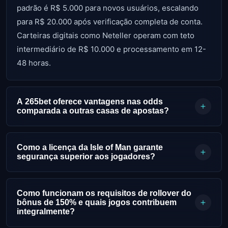
padrão é R$ 5.000 para novos usuários, escalando
para R$ 20.000 após verificação completa de conta.
Carteiras digitais como Neteller operam com teto
intermediário de R$ 10.000 e processamento em 12-
48 horas.
A 265bet oferece vantagens nas odds
comparada a outras casas de apostas?
Como a licença da Isle of Man garante
segurança superior aos jogadores?
Como funcionam os requisitos de rollover do
bônus de 150% e quais jogos contribuem
integralmente?