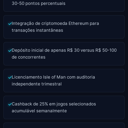
30-50 pontos percentuais
Integração de criptomoeda Ethereum para
transações instantâneas
Depósito inicial de apenas R$ 30 versus R$ 50-100
de concorrentes
Licenciamento Isle of Man com auditoria
independente trimestral
Cashback de 25% em jogos selecionados
acumulável semanalmente