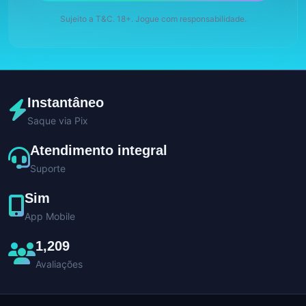
Sujeito a T&C. 18+. Jogue com responsabilidade.
Instantâneo
Saque via Pix
Atendimento integral
Suporte
Sim
App Mobile
1,209
Avaliações