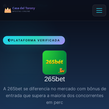
Início
Ranking
265bet
PLATAFORMA VERIFICADA
265bet
A 265bet se diferencia no mercado com bônus de
entrada que supera a maioria dos concorrentes
em perc