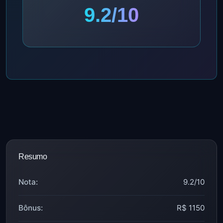
9.2/10
Resumo
Nota:
9.2/10
Bônus:
R$ 1150