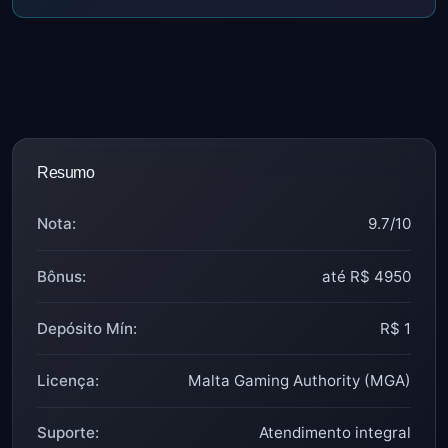
Resumo
Nota:
9.7/10
Bônus:
até R$ 4950
Depósito Mín:
R$ 1
Licença:
Malta Gaming Authority (MGA)
Suporte:
Atendimento integral