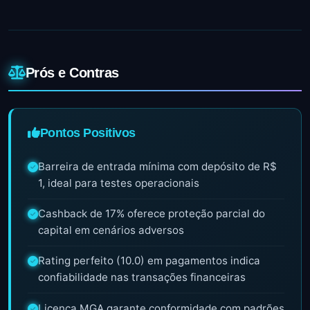
Prós e Contras
Pontos Positivos
Barreira de entrada mínima com depósito de R$
1, ideal para testes operacionais
Cashback de 17% oferece proteção parcial do
capital em cenários adversos
Rating perfeito (10.0) em pagamentos indica
confiabilidade nas transações financeiras
Licença MGA garante conformidade com padrões