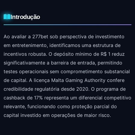
Introdução
Ao avaliar a 277bet sob perspectiva de investimento
em entretenimento, identificamos uma estrutura de
incentivos robusta. O depósito mínimo de R$ 1 reduz
significativamente a barreira de entrada, permitindo
testes operacionais sem comprometimento substancial
de capital. A licença Malta Gaming Authority confere
credibilidade regulatória desde 2020. O programa de
cashback de 17% representa um diferencial competitivo
relevante, funcionando como proteção parcial do
capital investido em operações de maior risco.