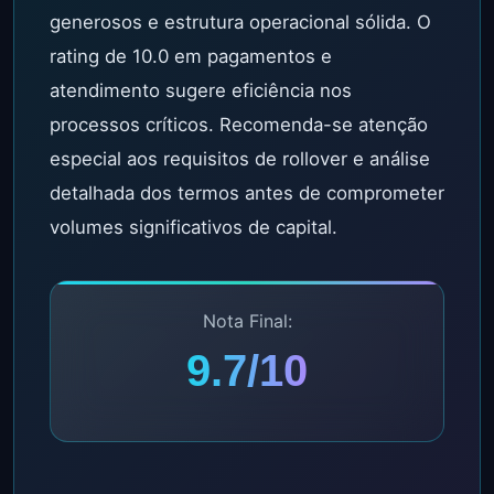
generosos e estrutura operacional sólida. O
rating de 10.0 em pagamentos e
atendimento sugere eficiência nos
processos críticos. Recomenda-se atenção
especial aos requisitos de rollover e análise
detalhada dos termos antes de comprometer
volumes significativos de capital.
Nota Final:
9.7/10