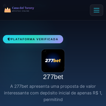
Início
Ranking
277bet
PLATAFORMA VERIFICADA
277bet
A 277bet apresenta uma proposta de valor
interessante com depósito inicial de apenas R$ 1,
permitind