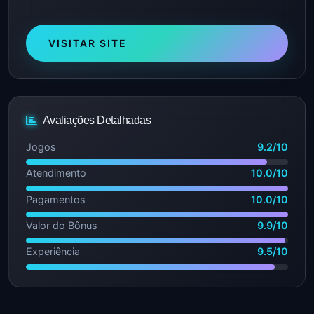
VISITAR SITE
Avaliações Detalhadas
Jogos
9.2/10
Atendimento
10.0/10
Pagamentos
10.0/10
Valor do Bônus
9.9/10
Experiência
9.5/10