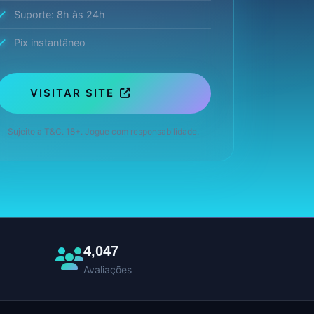
Suporte: 8h às 24h
Pix instantâneo
VISITAR SITE
Sujeito a T&C. 18+. Jogue com responsabilidade.
4,047
Avaliações