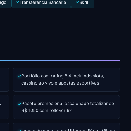
ago
Transferência Bancária
Skrill
Portfólio com rating 8.4 incluindo slots,
cassino ao vivo e apostas esportivas
s
Pacote promocional escalonado totalizando
R$ 1050 com rollover 6x
s
Janela de suporte de 16 horas diárias (8h às