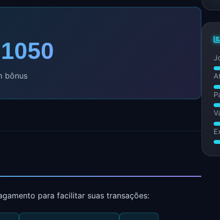
 1050
J
m bônus
A
P
V
E
gamento para facilitar suas transações: