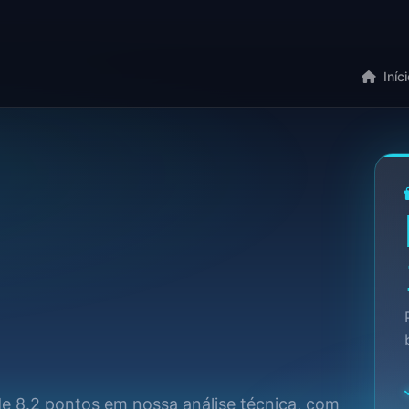
Iníci
de 8.2 pontos em nossa análise técnica, com