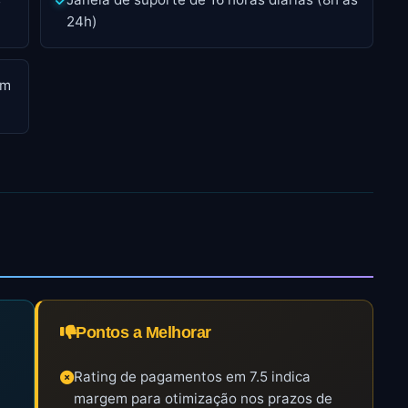
24h)
em
Pontos a Melhorar
Rating de pagamentos em 7.5 indica
margem para otimização nos prazos de