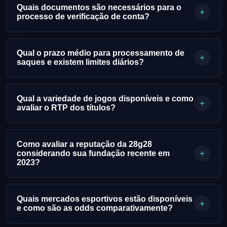
Quais documentos são necessários para o
processo de verificação de conta?
Qual o prazo médio para processamento de
saques e existem limites diários?
Qual a variedade de jogos disponíveis e como
avaliar o RTP dos títulos?
Como avaliar a reputação da 28g28
considerando sua fundação recente em
2023?
Quais mercados esportivos estão disponíveis
e como são as odds comparativamente?