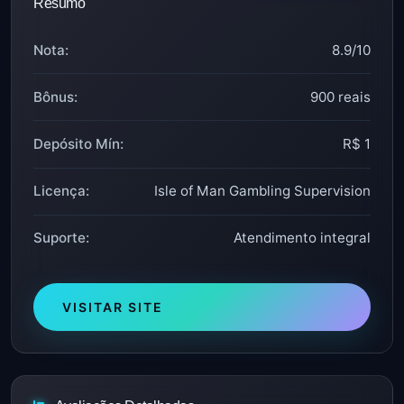
Resumo
Nota:
8.9/10
Bônus:
900 reais
Depósito Mín:
R$ 1
Licença:
Isle of Man Gambling Supervision
Suporte:
Atendimento integral
VISITAR SITE