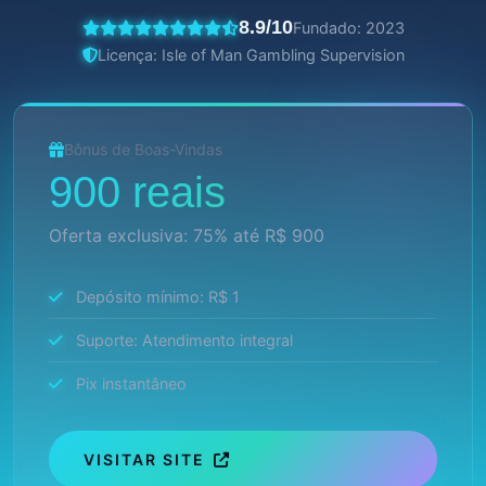
8.9/10
Fundado: 2023
Licença: Isle of Man Gambling Supervision
Bônus de Boas-Vindas
900 reais
Oferta exclusiva: 75% até R$ 900
Depósito mínimo: R$ 1
Suporte: Atendimento integral
Pix instantâneo
VISITAR SITE