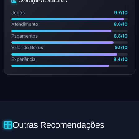
Avaliações Detalhadas
Jogos
9.7/10
Atendimento
8.6/10
Pagamentos
8.8/10
Valor do Bônus
9.1/10
Experiência
8.4/10
Outras Recomendações