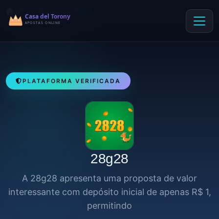
Início
Ranking
28g28
PLATAFORMA VERIFICADA
28g28
A 28g28 apresenta uma proposta de valor
interessante com depósito inicial de apenas R$ 1,
permitindo