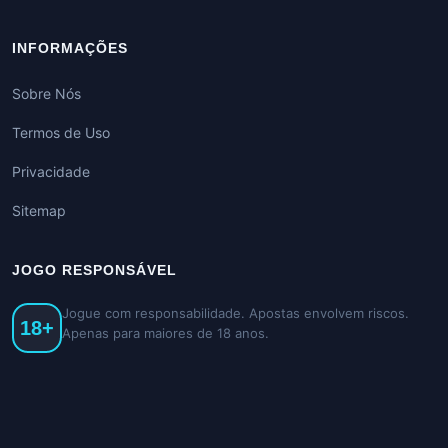
INFORMAÇÕES
Sobre Nós
Termos de Uso
Privacidade
Sitemap
JOGO RESPONSÁVEL
Jogue com responsabilidade. Apostas envolvem riscos.
18+
Apenas para maiores de 18 anos.