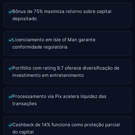
Bônus de 75% maximiza retorno sobre capital
depositado
Licenciamento em Isle of Man garante
conformidade regulatória
Portfólio com rating 9.7 oferece diversificação de
investimento em entretenimento
Processamento via Pix acelera liquidez das
transações
Cashback de 14% funciona como proteção parcial
do capital