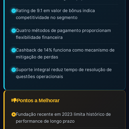
Rating de 9.1 em valor de bônus indica
competitividade no segmento
Quatro métodos de pagamento proporcionam
flexibilidade financeira
Cashback de 14% funciona como mecanismo de
mitigação de perdas
Suporte integral reduz tempo de resolução de
questões operacionais
Pontos a Melhorar
Fundação recente em 2023 limita histórico de
performance de longo prazo