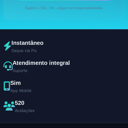
Sujeito a T&C. 18+. Jogue com responsabilidade.
Instantâneo
Saque via Pix
Atendimento integral
Suporte
Sim
App Mobile
520
Avaliações