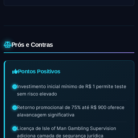
Prós e Contras
Pontos Positivos
Investimento inicial mínimo de R$ 1 permite teste
sem risco elevado
Retorno promocional de 75% até R$ 900 oferece
alavancagem significativa
Licença de Isle of Man Gambling Supervision
adiciona camada de segurança jurídica