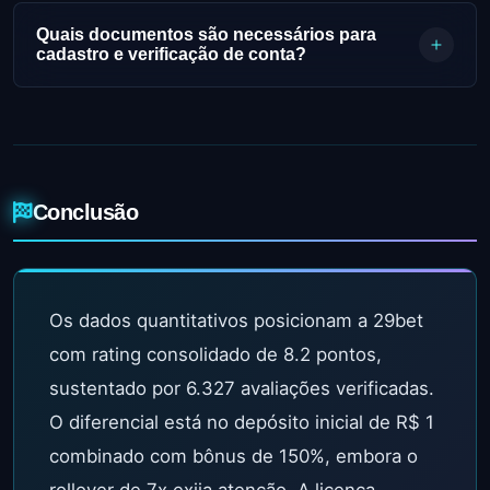
Quais documentos são necessários para
cadastro e verificação de conta?
Conclusão
Os dados quantitativos posicionam a 29bet
com rating consolidado de 8.2 pontos,
sustentado por 6.327 avaliações verificadas.
O diferencial está no depósito inicial de R$ 1
combinado com bônus de 150%, embora o
rollover de 7x exija atenção. A licença