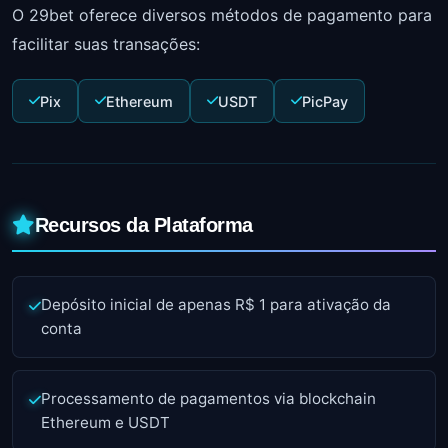
O 29bet oferece diversos métodos de pagamento para
facilitar suas transações:
Pix
Ethereum
USDT
PicPay
Recursos da Plataforma
Depósito inicial de apenas R$ 1 para ativação da
conta
Processamento de pagamentos via blockchain
Ethereum e USDT