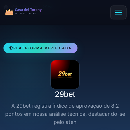
Início
Ranking
29bet
PLATAFORMA VERIFICADA
29bet
A 29bet registra índice de aprovação de 8.2
pontos em nossa análise técnica, destacando-se
pelo aten