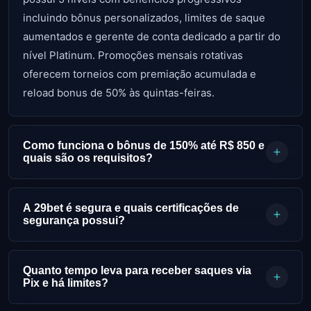
incluindo bônus personalizados, limites de saque
aumentados e gerente de conta dedicado a partir do
nível Platinum. Promoções mensais rotativas
oferecem torneios com premiação acumulada e
reload bonus de 50% às quintas-feiras.
Como funciona o bônus de 150% até R$ 850 e
quais são os requisitos?
A 29bet é segura e quais certificações de
segurança possui?
Quanto tempo leva para receber saques via
Pix e há limites?