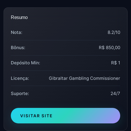
Resumo
Nota:
8.2/10
Bônus:
R$ 850,00
Depósito Mín:
R$ 1
Licença:
Gibraltar Gambling Commissioner
Suporte:
24/7
VISITAR SITE