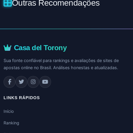
Outras Recomendações
Casa del Torony
Sua fonte confiável para rankings e avaliações de sites de
apostas online no Brasil. Análises honestas e atualizadas.
LINKS RÁPIDOS
Início
Ranking