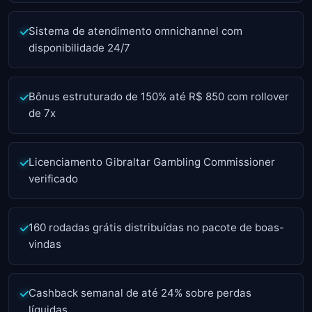
Sistema de atendimento omnichannel com
disponibilidade 24/7
Bônus estruturado de 150% até R$ 850 com rollover
de 7x
Licenciamento Gibraltar Gambling Commissioner
verificado
160 rodadas grátis distribuídas no pacote de boas-
vindas
Cashback semanal de até 24% sobre perdas
líquidas