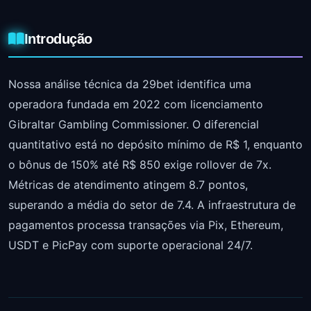
Introdução
Nossa análise técnica da 29bet identifica uma
operadora fundada em 2022 com licenciamento
Gibraltar Gambling Commissioner. O diferencial
quantitativo está no depósito mínimo de R$ 1, enquanto
o bônus de 150% até R$ 850 exige rollover de 7x.
Métricas de atendimento atingem 8.7 pontos,
superando a média do setor de 7.4. A infraestrutura de
pagamentos processa transações via Pix, Ethereum,
USDT e PicPay com suporte operacional 24/7.