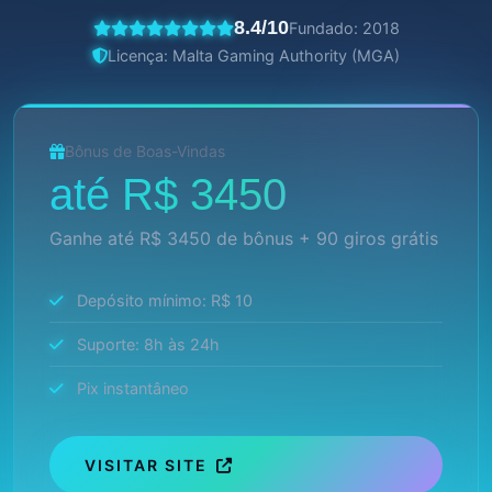
8.4/10
Fundado: 2018
Licença: Malta Gaming Authority (MGA)
Bônus de Boas-Vindas
até R$ 3450
Ganhe até R$ 3450 de bônus + 90 giros grátis
Depósito mínimo: R$ 10
Suporte: 8h às 24h
Pix instantâneo
VISITAR SITE