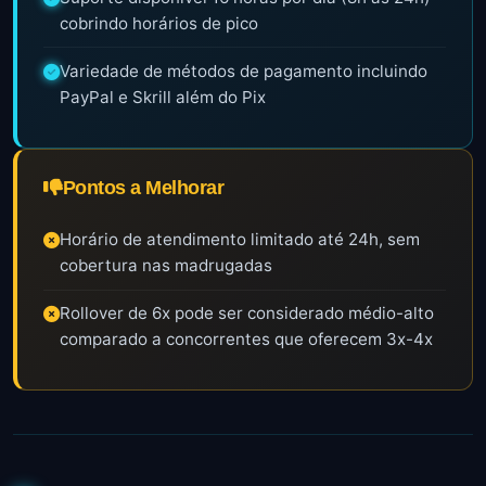
cobrindo horários de pico
Variedade de métodos de pagamento incluindo
PayPal e Skrill além do Pix
Pontos a Melhorar
Horário de atendimento limitado até 24h, sem
cobertura nas madrugadas
Rollover de 6x pode ser considerado médio-alto
comparado a concorrentes que oferecem 3x-4x