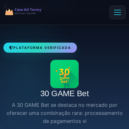
Início
Ranking
30 GAME Bet
PLATAFORMA VERIFICADA
30 GAME Bet
A 30 GAME Bet se destaca no mercado por
oferecer uma combinação rara: processamento
de pagamentos vi