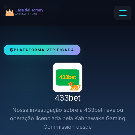
Início
Ranking
433bet
PLATAFORMA VERIFICADA
433bet
Nossa investigação sobre a 433bet revelou
operação licenciada pela Kahnawake Gaming
Commission desde