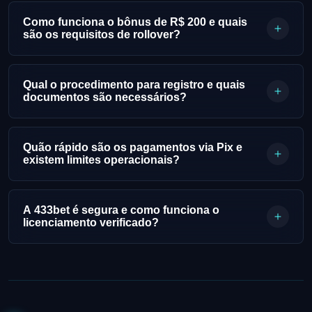
Como funciona o bônus de R$ 200 e quais
são os requisitos de rollover?
Qual o procedimento para registro e quais
documentos são necessários?
Quão rápido são os pagamentos via Pix e
existem limites operacionais?
A 433bet é segura e como funciona o
licenciamento verificado?