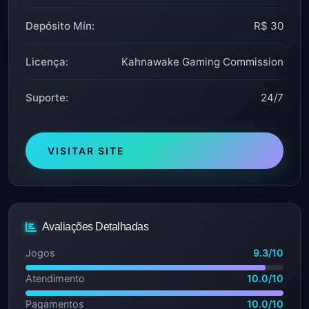
Depósito Mín:
R$ 30
Licença:
Kahnawake Gaming Commission
Suporte:
24/7
VISITAR SITE
Avaliações Detalhadas
Jogos
9.3/10
Atendimento
10.0/10
Pagamentos
10.0/10