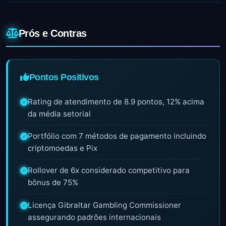
Prós e Contras
Pontos Positivos
Rating de atendimento de 8.9 pontos, 12% acima
da média setorial
Portfólio com 7 métodos de pagamento incluindo
criptomoedas e Pix
Rollover de 6x considerado competitivo para
bônus de 75%
Licença Gibraltar Gambling Commissioner
assegurando padrões internacionais