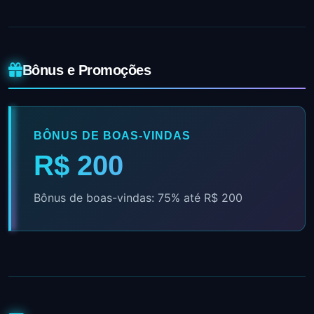
Bônus e Promoções
BÔNUS DE BOAS-VINDAS
R$ 200
Bônus de boas-vindas: 75% até R$ 200