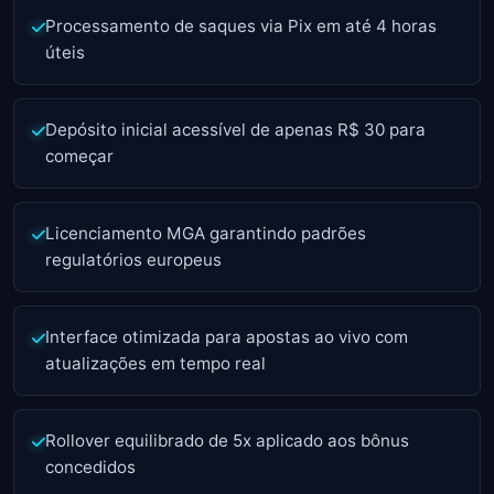
Processamento de saques via Pix em até 4 horas
úteis
Depósito inicial acessível de apenas R$ 30 para
começar
Licenciamento MGA garantindo padrões
regulatórios europeus
Interface otimizada para apostas ao vivo com
atualizações em tempo real
Rollover equilibrado de 5x aplicado aos bônus
concedidos