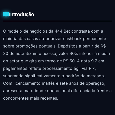
Introdução
O modelo de negócios da 444 Bet contrasta com a
maioria das casas ao priorizar cashback permanente
sobre promoções pontuais. Depósitos a partir de R$
30 democratizam o acesso, valor 40% inferior à média
do setor que gira em torno de R$ 50. A nota 9.7 em
pagamentos reflete processamento ágil via Pix,
superando significativamente o padrão de mercado.
Com licenciamento maltês e sete anos de operação,
apresenta maturidade operacional diferenciada frente a
concorrentes mais recentes.