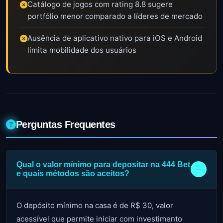
Catálogo de jogos com rating 8.8 sugere
portfólio menor comparado a líderes de mercado
Ausência de aplicativo nativo para iOS e Android
limita mobilidade dos usuários
Perguntas Frequentes
Qual o valor mínimo para depositar na 444 Bet
e quais métodos são aceitos?
O depósito mínimo na casa é de R$ 30, valor
acessível que permite iniciar com investimento