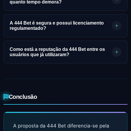
quanto tempo demora?
A 444 Bet é segura e possui licenciamento
regulamentado?
Como está a reputação da 444 Bet entre os
usuários que já utilizaram?
Conclusão
A proposta da 444 Bet diferencia-se pela