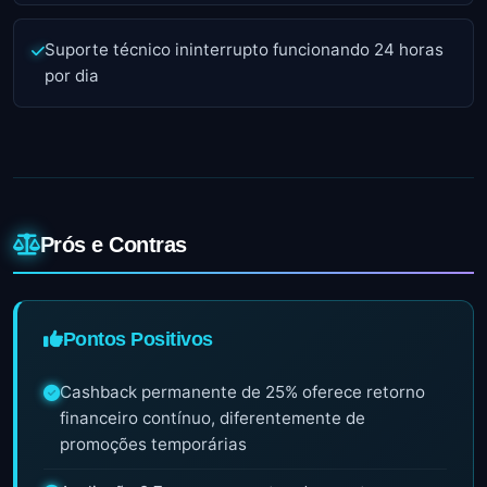
Suporte técnico ininterrupto funcionando 24 horas
por dia
Prós e Contras
Pontos Positivos
Cashback permanente de 25% oferece retorno
financeiro contínuo, diferentemente de
promoções temporárias