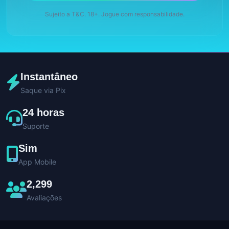
Sujeito a T&C. 18+. Jogue com responsabilidade.
Instantâneo
Saque via Pix
24 horas
Suporte
Sim
App Mobile
2,299
Avaliações