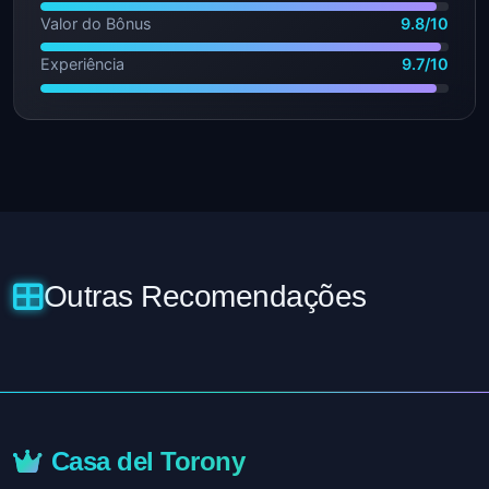
Valor do Bônus
9.8/10
Experiência
9.7/10
Outras Recomendações
Casa del Torony