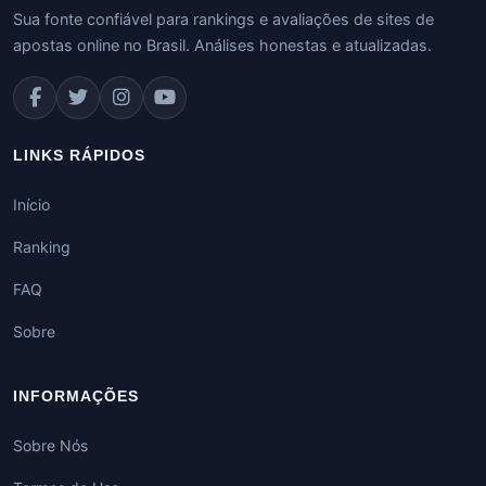
Sua fonte confiável para rankings e avaliações de sites de
apostas online no Brasil. Análises honestas e atualizadas.
LINKS RÁPIDOS
Início
Ranking
FAQ
Sobre
INFORMAÇÕES
Sobre Nós